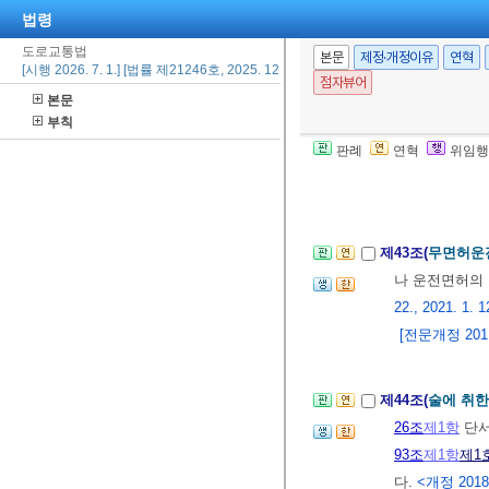
법령
제42조(유사 표
도로교통법
본문
제정·개정이유
연혁
동차ㆍ범죄수사
[시행 2026. 7. 1.] [법률 제21246호, 2025. 12. 30., 일부개정]
점자뷰어
거나 그러한 도
본문
② 제1항에 따
부칙
[전문개정 2011.
판례
연혁
위임행
제4장 운전자 및
제43조(
무면허운
나 운전면허의
22., 2021. 1. 1
[전문개정 2011.
제44조(
술에 취한
26조
제1항
단서
93조
제1항
제1
다.
<개정 2018. 