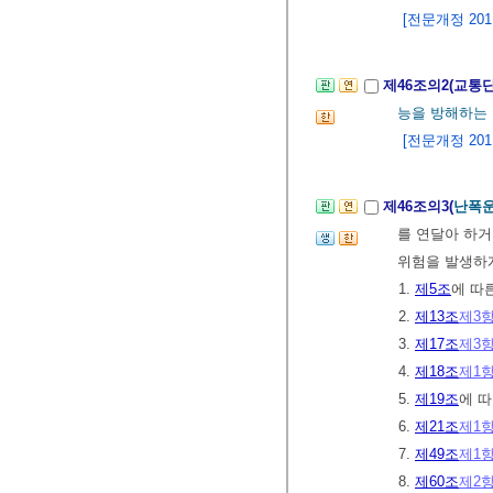
[전문개정 2011.
제46조의2(교통
능을 방해하는
[전문개정 2011.
제46조의3(
난폭운
를 연달아 하거
위험을 발생하
1.
제5조
에 따
2.
제13조
제3
3.
제17조
제3
4.
제18조
제1
5.
제19조
에 따
6.
제21조
제1
7.
제49조
제1
8.
제60조
제2