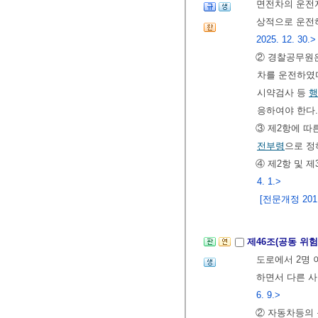
면전차의 운전자
상적으로 운전
2025. 12. 30.>
② 경찰공무원
차를 운전하였
시약검사 등
행
응하여야 한다
③ 제2항에 따
전부령
으로 정
④ 제2항 및 
4. 1.>
[전문개정 2011.
제46조(공동 위
도로에서 2명 
하면서 다른 사
6. 9.>
② 자동차등의 