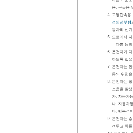
용, 구급용 
4. 교통단속용
정안전부령
동차의 신기
5. 도로에서 
ㆍ다툼 등의
6. 운전자가 
하도록 필요
7. 운전자는 
통의 위험을
8. 운전자는 
소음을 발생
가. 자동차
나. 자동차
다. 반복적
9. 운전자는 
려두고 차를