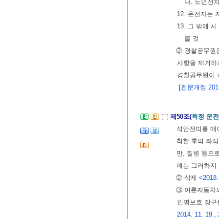
나. 노면전
12. 운전자는
13. 그 밖
를 것
② 경찰공무원은
사항을 제거하게
경찰공무원이 
[전문개정 2011.
제50조(
특정 운
석안전띠를 매
착한 후의 좌석
만, 질병 등으
에는 그러하지
② 삭제
<2018.
③ 이륜자동차
인명보호 장구
2014. 11. 19., 