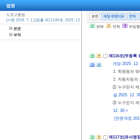
1. 해당 학원
법령
2. 해당 학원
도로교통법
본문
제정·개정이유
연혁
[시행 2026. 7. 1.] [법률 제21246호, 2025. 12. 30., 일부개정]
② 제1항에 따
판례
연혁
위임행
본문
③ 제1항에 따
부칙
[전문개정 2011.
제116조(무등록
개정 2025. 12.
1. 학원등의
2. 자동차등의
② 누구든지 제
설 2025. 12. 3
③ 누구든지 제
12. 30.>
[전문개정 2011.
제117조(유사명