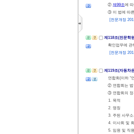
②
제99조
에 
③ 이 법에 따
[전문개정 2011.
제118조(전문학
확인업무에 
[전문개정 2011.
제119조(자동차
연합회(이하 “
② 연합회는 법
③ 연합회의 정
1. 목적
2. 명칭
3. 주된 사무
4. 이사회 및
5. 임원 및 직