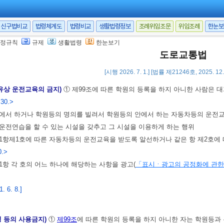
등의 간판이나 그 밖의 표지물을 제거하거나 교육생의 출입을 제한하기 위한 시
등이 등록 또는 지정을 받지 아니한 시설이거나
제113조
에 따른 행정처분을 받은
신구법비교
법령체계도
법령비교
생활법령정보
조례위임조문
위임조례
한눈보
른 조치는 그 목적을 달성하기 위하여 필요한 최소한의 범위에서 하여야 한다.
정규칙
규제
생활법령
한눈보기
라 조치를 하는 관계 공무원은 그 권한을 나타내는 증표를 지니고 이를 관계인
도로교통법
 6. 8.]
[시행 2026. 7. 1.] [법률 제21246호, 2025. 1
 유상 운전교육의 금지)
① 제99조에 따른 학원의 등록을 하지 아니한 사람은 
 30.>
 밖에서 하거나 학원등의 명의를 빌려서 학원등의 안에서 하는 자동차등의 운전
 운전연습을 할 수 있는 시설을 갖추고 그 시설을 이용하게 하는 행위
1항제1호에 따른 자동차등의 운전교육을 받도록 알선하거나 같은 항 제2호에
0.>
1항 각 호의 어느 하나에 해당하는 사항을 광고(
「표시ㆍ광고의 공정화에 관한
 6. 8.]
칭 등의 사용금지)
①
제99조
에 따른 학원의 등록을 하지 아니한 자는 학원등과