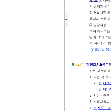
제3호
및 제4호
가 정당한 권리
② 경찰서장 또
동차의 소유자 
③ 경찰서장 
하지 아니하는 
④ 제3항에 따
지 아니하는 
[전문개정 2013.
제30조의2(음주
하는 사유에 해
1. 다음 각 
가.
법
제74
나.
법
제10
2. 시험ㆍ연구
3. 자동차등의
4.
법
제50조의