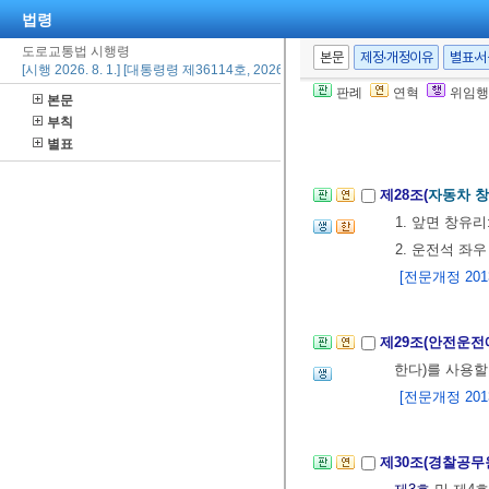
12. 1.>
법령
1. 긴급자동차
도로교통법 시행령
본문
제정·개정이유
별표·
2. 욕설을 표
[시행 2026. 8. 1.] [대통령령 제36114호, 2026. 2. 19., 일부개정]
[전문개정 2013.
판례
연혁
위임행
본문
부칙
별표
제4장 운전자 및
제28조(
자동차 창
1. 앞면 창유리
2. 운전석 좌우
[전문개정 2013.
제29조(안전운전
한다)를 사용할
[전문개정 2013.
제30조(경찰공무