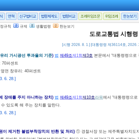
로 오인할 수 있는 색칠 또는 표지
서식
연혁
신구법비교
법령체계도
법령비교
조례위임조문
위임조례
한눈보기
시하거나 음란한 행위를 묘사하는 등 다른 사람에게 혐오감을 주는 그림ㆍ기호 
 6. 28.]
정규칙
규제
생활법령
한눈보기
도로교통법 시행령
[시행 2026. 8. 1.] [대통령령 제36114호, 2026.
 고용주 등의 의무
<개정 2013. 6. 28.>
유리 가시광선 투과율의 기준
)
법
제49조
제1항
제3호
본문에서 “대통령령으로 
: 70퍼센트
 옆면 창유리: 40퍼센트
 6. 28.]
에 장애를 주지 아니하는 장치)
법
제49조
제1항
제10호
라목
에서 “대통령령으로
 수 있도록 해 주는 장치를 말한다.
 6. 28.]
원이 제거한 불법부착장치의 반환 및 처리)
① 경찰서장 또는 제주특별자치도