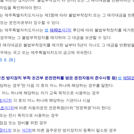
를 위반한 장치(이하 “불법부착장치”라 한다) 또는 그 매각대금을 반환하려는
자임을 확인하여야 한다.
는 제주특별자치도지사는 제1항에 따라 불법부착장치 또는 그 매각대금을 반
또는 운전자로부터 징수할 수 있다.
또는 제주특별자치도지사는
법
제49조
제2항
후단에 따라 불법부착장치를 제거한
경우에는 그 불법부착장치를 매각하여 그 대금을 보관할 수 있다.
른 매각대금은 불법부착장치를 제거한 날부터 5년이 지나도 그 대금을 반환받
경우에는 국고 또는 제주특별자치도의 금고에 귀속한다.
 6. 28.]
운전 방지장치 부착 조건부 운전면허를 받은 운전자등의 준수사항 등)
법
제50
당하는 경우”란 다음 각 호의 어느 하나에 해당하는 경우를 말한다.
목의 어느 하나에 해당하는 자가 교육 목적으로 사용하는 경우
조
제2항
각 호의 어느 하나에 해당하는 기관이나 시설
4조
제1항
에 따른 자동차운전 전문학원(이하 “전문학원”이라 한다)
 또는 전시 목적으로 사용하는 경우
 점검 또는 정비를 위한 경우
3
제1항
또는
제2항
에 따른 음주운전 방지장치의 등록이 말소된 경우