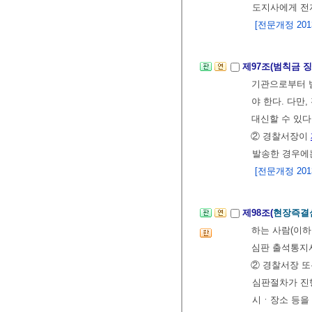
도지사에게 전
[전문개정 2013.
제97조(범칙금 
기관으로부터 
야 한다. 다만
대신할 수 있다
② 경찰서장이
발송한 경우에는
[전문개정 2013.
제98조(
현장즉결
하는 사람(이하
심판 출석통지서
② 경찰서장 
심판절차가 진
시ㆍ장소 등을 