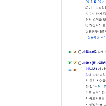
2017. 5. 29.>
③ 시ㆍ도경찰
지 아니하여 
허의 효력을 일
④ 경찰서장 
심판청구서를 
[전문개정 2013.
제98조의2
삭제
제99조(통고처분
1항
제2호
에 해
항
에 따라 범칙
각 호의 사항을
하 같다)
영수증
칙금 납부기간 
1. 통고처분을
2. 위반 내용 