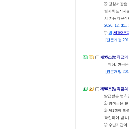
③ 경찰서장은
별자치도지사로
시 자동차운전
2020. 12. 31.,
④
법
제163조
[전문개정 2013.
제95조(범칙금의
ㆍ지점, 한국은
[전문개정 2013.
제96조(범칙금의
발급받은 범칙
② 범칙금은 분
③ 제1항에 따
확인하여 범칙
④ 수납기관이 