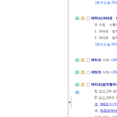
[본조신설 2010.
제90조(과태료
의 수립ㆍ시행에
1. 과태료ㆍ범
2. 과태료ㆍ범
[본조신설 2016.
제91조
삭제
<200
제92조
삭제
<200
제93조(범칙행위
및
별표 9
와 같
②
별표 8
에도 
조
,
제6조
제1
호,
제32조부터