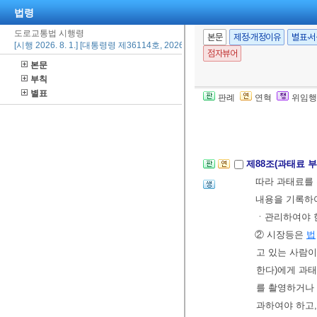
1의2.
제32조의
법령
2.
제38조의2
에
도로교통법 시행령
본문
제정·개정이유
별표·
3. 삭제
<2023.
[시행 2026. 8. 1.] [대통령령 제36114호, 2026. 2. 19., 일부개정]
점자뷰어
4.
제63조
제1
본문
[본조신설 2013.
부칙
별표
[제87조의4에서 
판례
연혁
위임행
제11장 과태료 
제88조(과태료 부
따라 과태료를
내용을 기록하여
ㆍ관리하여야 
② 시장등은
법
고 있는 사람이
한다)에게 과
를 촬영하거나
과하여야 하고,