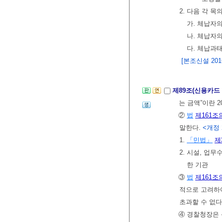
2. 다음 각 
가. 체납자
나. 체납자
다. 체납과
[본조신설 2016.
제89조(신용카드
는 금액”이란 
②
법
제161조
말한다.
<개정 2
1.
「민법」
제
2. 시설, 업
한 기관
③
법
제161조
적으로 고려하여
초과할 수 없다
④ 경찰청장은 