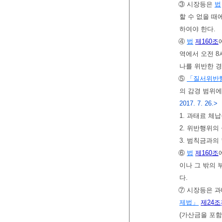
③ 시장등은
법
할 수 없을 때
하여야 한다.
④
법
제160조
역에서 오전 8
나를 위반한 
⑤
「질서위반
의 감경 범위에
2017. 7. 26.>
1. 과태료 체
2. 위반행위의 
3. 범칙금과의
⑥
법
제160조
이나 그 밖의 
다.
⑦ 시장등은 과
제법」
제24조
(가산금을 포함