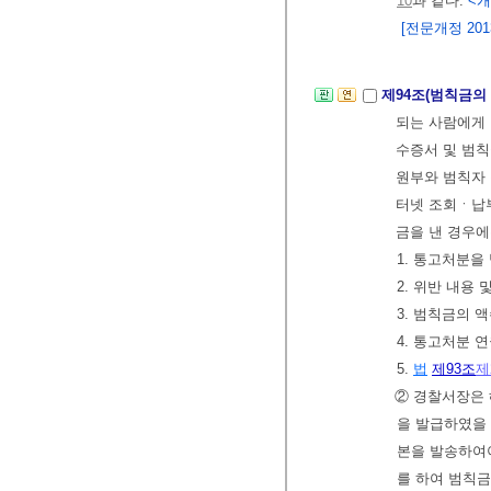
10
과 같다.
<개정
[전문개정 2013.
제94조(범칙금의
되는 사람에게 
수증서 및 범칙
원부와 범칙자 
터넷 조회ㆍ납
금을 낸 경우
1. 통고처분을
2. 위반 내용 
3. 범칙금의 
4. 통고처분 
5.
법
제93조
제
② 경찰서장은
을 발급하였을
본을 발송하여야
를 하여 범칙