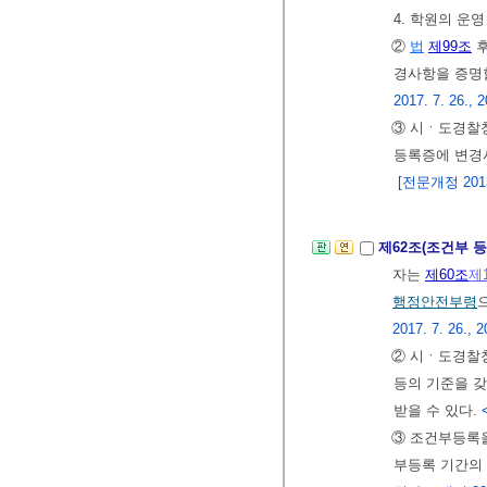
4. 학원의 운
②
법
제99조
후
경사항을 증명
2017. 7. 26., 
③ 시ㆍ도경찰
등록증에 변경
[전문개정 2013.
제62조(조건부 
자는
제60조
제
행정안전부령
2017. 7. 26., 2
② 시ㆍ도경찰청
등의 기준을 갖
받을 수 있다.
③ 조건부등록을
부등록 기간의