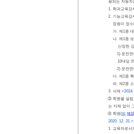
용되는 자동차
1. 학과교육강
2. 기능교육강
정원이 정수
가. 제1종 
나. 제1종 
산정한 강
1) 운전
10대당 
2) 운전
다. 제1종 
라. 제2종
3. 삭제
<2024.
③ 학원을 설립
는 지체 없이 
④ 학원(
법
제1
2020. 12. 31.>
1. 교육자로서