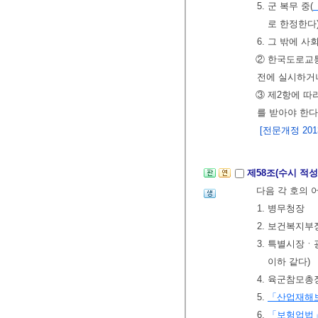
5. 군 복무 중(
로 한정한다
6. 그 밖에 
② 한국도로교통
전에 실시하거나
③ 제2항에 따
를 받아야 한다
[전문개정 2013.
제58조(수시 적
다음 각 호의 
1. 병무청장
2. 보건복지부
3. 특별시장
이하 같다)
4. 육군참모총
5.
「산업재해
6.
「보험업법