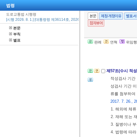
법령
④ 수시적성검
사 신청서를 
도로교통법 시행령
본문
제정·개정이유
별표·
[시행 2026. 8. 1.] [대통령령 제36114호, 2026. 2. 19., 일부개정]
⑤
법
제82조
제
점자뷰어
본문
별 운전 적성을
부칙
은 후
행정안전
별표
판례
연혁
위임행
⑥ 제5항에 따
[전문개정 2013.
제57조(수시 적
적성검사 기간 
성검사 기간 이
류를 첨부하여
2017. 7. 26., 2
1. 해외에 체
2. 재해 또는
3. 질병이나 
4. 법령에 따