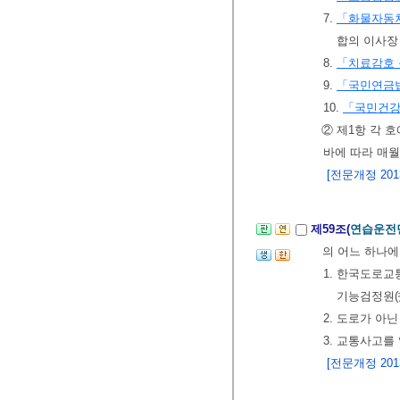
7.
「화물자동
합의 이사장
8.
「치료감호 
9.
「국민연금
10.
「국민건
② 제1항 각 
바에 따라 매월
[전문개정 2013.
제59조(
연습운전
의 어느 하나에
1. 한국도로
기능검정원(
2. 도로가 아
3. 교통사고를
[전문개정 2013.