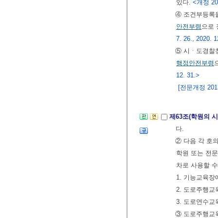
있다.
<개정 202
④ 조건부등록을
안전부령
으로 
7. 26., 2020. 1
⑤ 시ㆍ도경찰청
행정안전부령
12. 31.>
[전문개정 2013.
제63조(학원의 시
다.
② 다음 각 호
학원 또는 전
차로 사용할 수
1. 기능교육장
2. 도로주행교
3. 도로연수교
③ 도로주행교