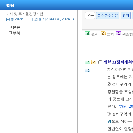
법령
없이 60일이 
도시 및 주거환경정비법
③ 제1항 및 
본문
제정·개정이유
연혁
[시행 2026. 7. 1.] [법률 제21447호, 2026. 3. 5., 타법개정]
면통보, 주민설
본문
④ 정비계획의
부칙
판례
연혁
위임행
및 처분에 관
청의 의견을 들
제16조(정비계획
지정하려면 지
는 경우에는 
② 정비구역의 
경결정을 포함
의 공보에 고시
른다.
<개정 2018
③ 정비구역의
령
으로 정하는
일반인이 열람할