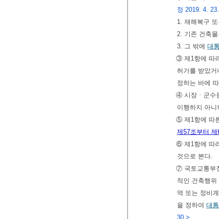
정 2019. 4. 23
1. 재해복구 
2. 기존 건축
3. 그 밖에
대
③ 제1항에 따
허가를 받았거나
정하는 바에 따
④ 시장ㆍ군수등
이행하지 아니
⑤ 제1항에 따
제57조부터 제
⑥ 제1항에 따
것으로 본다.
⑦ 국토교통부장
적인 건축행위
역 또는 정비계
을 정하여
대통
30.>