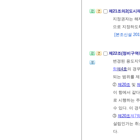
제21조의2(도시
지정권자는 해
으로 지정하도
[본조신설 2019.
제22조(정비구역
변경된 용도지역
항
제4호
의 경
되는 범위를 제
②
제20조
및
제
이 항에서 같
로 시행하는 
수 있다. 이
③
제20조
제7
설립인가는 취
다.