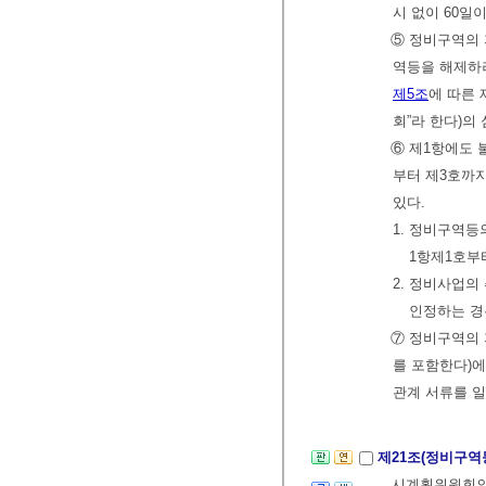
시 없이 60일
⑤ 정비구역의
역등을 해제하
제5조
에 따른
회”라 한다)의
⑥ 제1항에도 
부터 제3호까
있다.
1. 정비구역등
1항제1호부
2. 정비사업
인정하는 경
⑦ 정비구역의 
를 포함한다)
관계 서류를 일
제21조(정비구역
시계획위원회의 