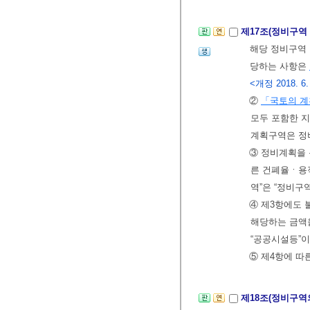
제17조(정비구역
해당 정비구역
당하는 사항은
<개정 2018. 6.
②
「국토의 계
모두 포함한 
계획구역은 정
③ 정비계획을
른 건폐율ㆍ용
역”은 “정비구
④ 제3항에도
해당하는 금액
“공공시설등”이
⑤ 제4항에 따
제18조(정비구역의