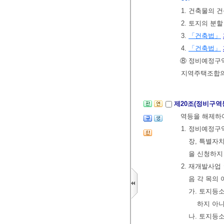
1. 건축물의 
2. 토지의 분할
3.
「건축법」
4.
「건축법」
⑧ 정비예정구역
지역주택조합의
제20조(정비구역
역등을 해제하
1. 정비예정
장, 특별자
을 신청하지
2. 재개발사
음 각 목의
가. 토지등
하지 아니
나. 토지등