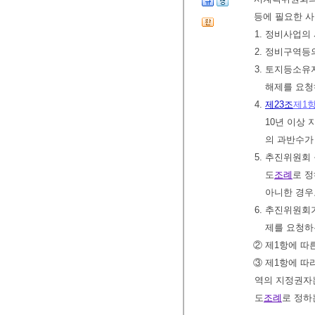
등에 필요한 
1. 정비사업
2. 정비구역등
3. 토지등소유
해제를 요청
4.
제23조
제1
10년 이상
의 과반수가
5. 추진위원회
도
조례
로 
아니한 경우
6. 추진위원
제를 요청하
② 제1항에 
③ 제1항에 
역의 지정권자
도
조례
로 정하