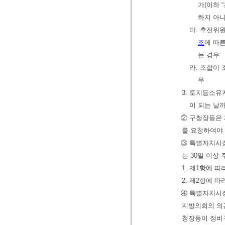
가(이하 
하지 아
다. 추진위
조
에 따
는 경우
라. 조합이
우
3. 토지등소
이 되는 날
② 구청장등은
를 요청하여야 
③ 특별자치시장
는 30일 이상
1. 제1항에 
2. 제2항에 
④ 특별자치시장
지방의회의 의견
청장등이 정비구