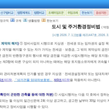
가를 하는 때”로 본다.
선사업의 경우에는
「공익사업을 위한 토지 등의 취득 및 보상에 관한 법률」
신구법비교
법령체계도
법령비교
조례위임조문
위임조례
한눈보기
음성지원
(토지주택공사등이 공동사업시행자인 경우에는 토지주택공사등을 말한다)는
정규칙
규제
생활법령
한눈보기
사업 시행자 또는 공공재건축사업 시행자는 공공재개발사업 또는 공공재건축
도시 및 주거환경정비법
( 약
는 바에 따라 건설사업관리기술인의 배치기준을 별도로 정할 수 있다.
<신설 202
[시행 2026. 7. 1.] [법률 제21447호, 2026. 
 계약의 해지
)
① 정비사업의 시행으로 지상권ㆍ전세권 또는 임차권의 설정 목적
라 계약을 해지할 수 있는 자가 가지는 전세금ㆍ보증금, 그 밖의 계약상의 금
른 금전의 반환청구권의 행사로 해당 금전을 지급한 사업시행자는 해당 토지등
 제3항에 따른 구상이 되지 아니하는 때에는 해당 토지등소유자에게 귀속될 대
따라 관리처분계획의 인가를 받은 경우 지상권ㆍ전세권설정계약 또는 임대차
4조
제1항
,
「상가건물 임대차보호법」
제9조
제1항
을 적용하지 아니한다.
 확인이 곤란한 건축물 등에 대한 처분)
① 사업시행자는 다음 각 호에서 정하는
되는 둘 이상의 일간신문에 2회 이상 공고하고, 공고한 날부터 30일 이상이
탁하고 정비사업을 시행할 수 있다.