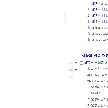
1.
제25조
에 
2.
제25조
제1
3.
제26조
제1
4.
제27조
제1
② 재건축사업을
③ 제2항에 따
④ 제1항에 따
제5절 관리처분
제72조(
분양공고
을 체결한 날)부
의 대상이 되는
발사업의 경우
1. 분양대상
은 시장ㆍ군
2. 분양대상자
3. 분양신청기