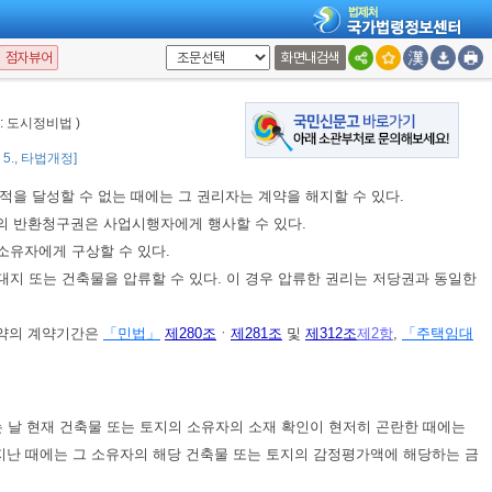
제78조
제4항
을 적용하지 아니하며,
「주택법」
을 적용할 때에는 이 법에 따
점자뷰어
화면내검색
「주택법」
에 따른 사업주체로 본다.
<개정 2019. 4. 23.>
사업을 시행하는 경우
「건설기술 진흥법」
등 관계 법령에도 불구하고
대통
칭: 도시정비법 )
1. 4. 13.>
3. 5., 타법개정]
을 달성할 수 없는 때에는 그 권리자는 계약을 해지할 수 있다.
전의 반환청구권은 사업시행자에게 행사할 수 있다.
소유자에게 구상할 수 있다.
지 또는 건축물을 압류할 수 있다. 이 경우 압류한 권리는 저당권과 동일한
계약의 계약기간은
「민법」
제280조
ㆍ
제281조
및
제312조
제2항
,
「주택임대
 날 현재 건축물 또는 토지의 소유자의 소재 확인이 현저히 곤란한 때에는
 지난 때에는 그 소유자의 해당 건축물 또는 토지의 감정평가액에 해당하는 금