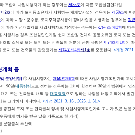
따라 조합이 사업시행자가 되는 경우에는
제35조
에 따른 조합설립인가일
항
제2호
에 따라 토지등소유자가 시행하는 재개발사업의 경우에는
제50조
에 따
항
에 따라 시장ㆍ군수등, 토지주택공사등이 정비사업을 시행하는 경우에는
같은
항
에 따라 지정개발자를 사업시행자로 지정하는 경우에는
같은 조
제2항
에 따른
 시행하는 경우 조합설립인가일 현재 조합원 전체의 공동소유인 토지 또는 건
라 조합 소유로 보는 토지 또는 건축물의 처분에 관한 사항은
제74조
제1항
에 
른 토지 또는 건축물의 감정평가는
제74조
제4항
제1호
를 준용한다.
<개정 2021. 
계획 등
및 분양신청)
① 사업시행자는
제50조
제9항
에 따른 사업시행계획인가의 고시
터 90일(
대통령령
으로 정하는 경우에는 1회에 한정하여 30일의 범위에서 연장
 대지 또는 건축물의 내역 등
대통령령
으로 정하는 사항을 해당 지역에서 발간
에는 그러하지 아니하다.
<개정 2021. 3. 16., 2025. 1. 31.>
자별 종전의 토지 또는 건축물의 명세 및 사업시행계획인가의 고시가 있은 날을
수등에게 허가를 받은 날을 기준으로 한 가격)
별 분담금의 추산액
간