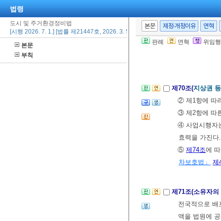
“사업시행계획인
법령
③ 주거환경개
도시 및 주거환경정비법
본문
제정·개정이유
연혁
[시행 2026. 7. 1.] [법률 제21447호, 2026. 3. 5., 타법개정]
른 사업시행자
판례
연혁
위임행
본문
④ 공공재개발
부칙
령령
으로 정하
제70조(
지상권 등
② 제1항에 따
③ 제2항에 따
④ 사업시행자는
효력을 가진다.
⑤
제74조
에 
차보호법」
제
제71조(소유자의
전국적으로 배포
액을 법원에 공