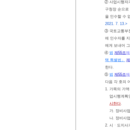
② 사업시행자
구청장 순으로
을 인수할 수
2021. 7. 13.>
③ 국토교통부장
에 인수자를 
에게 보내어 
④
법
제55조
제
택 특별법」
제
한다.
⑤
법
제55조
제
다음 각 호의 
1. 가목의 가
업시행계획인
시한다
.
가. 정비사
나. 정비사업
2. 시ㆍ도지