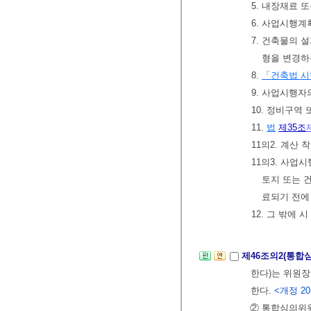
5. 내장재료 
6. 사업시행
7. 건축물의 
형을 변경하
8.
「건축법 
9. 사업시행자
10. 정비구역
11.
법
제35조
11의2. 계산
11의3. 사업
토지 또는 
료되기 전에
12. 그 밖에 
제46조의2(통합
한다)는 위원장
한다.
<개정 202
② 통합심의위원