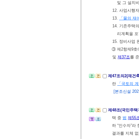
및 그 설치
12. 사업시
13.
「물의 재이
14. 기존주택
리계획을 포
15. 정비사업
③ 제2항제9호
및
제37조
를 
제47조의2(재건
란
「국토의 계
[본조신설 2023.
제48조(국민주택
택 중
법
제55
하 “인수자”라
결과를 지체 없