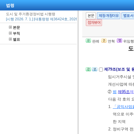
법령
제78조(정비기반
도시 및 주거환경정비법 시행령
본문
제정·개정이유
별표·
[시행 2026. 7. 1.] [대통령령 제36424호, 2026. 6. 23., 타법개정]
의 총액은 해당
점자뷰어
본문
분의 1을 초과
부칙
에는 그 부담비
별표
판례
연혁
위임행
② 시장ㆍ군수
도
는 때에는 정
제79조(보조 및 
임시거주시설 
개선사업에 따
②
법
제95조
제
다음 각 호의 
1.
「공익사업을
역으로 이주
한 지역
2. 정비구역 