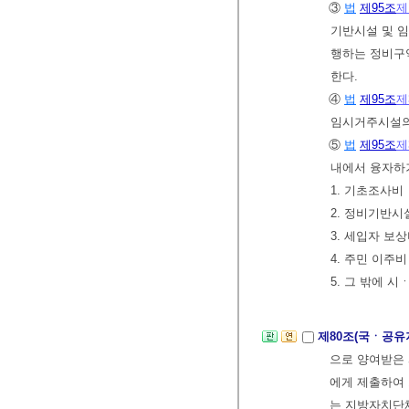
③
법
제95조
제
기반시설 및 임
행하는 정비구
한다.
④
법
제95조
제
임시거주시설의 
⑤
법
제95조
제
내에서 융자하거
1. 기초조사비
2. 정비기반
3. 세입자 보
4. 주민 이주비
5. 그 밖에 시
제80조(국ㆍ공유
으로 양여받은
에게 제출하여 
는 지방자치단