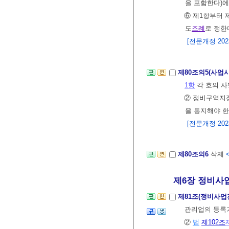
을 포함한다)에
⑥ 제1항부터 
도
조례
로 정한
[전문개정 2023.
제80조의5(사업
1항
각 호의 사
② 정비구역지
을 통지해야 한
[전문개정 2023.
제80조의6
삭제
제6장 정비사
제81조(정비사업
관리업의 등
②
법
제102조