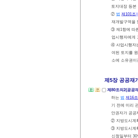
토지대장 등본
②
법
제101조
재개발구역을 
③ 제1항에 따
업시행자에게 
④ 사업시행자
여된 토지를 원
소에 소유권이
제5장 공공재개
제80조의2(공공
하는
법
제16조
기 전에 미리 
안권자가 공공
② 지방도시계획
③ 지방도시
신청일부터 30