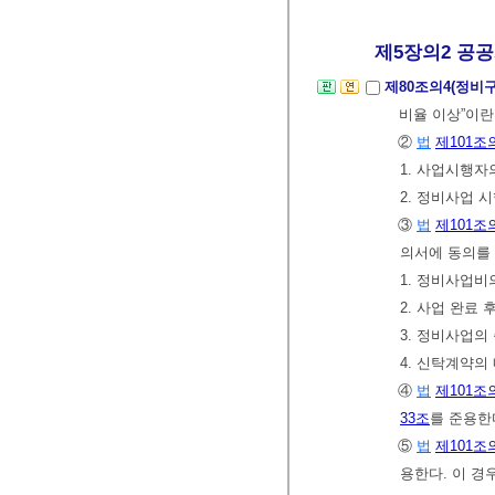
제5장의2 공공시
제80조의4(정비
비율 이상”이란
②
법
제101조
1. 사업시행자
2. 정비사업 
③
법
제101조
의서에 동의를 
1. 정비사업비
2. 사업 완료
3. 정비사업의
4. 신탁계약
④
법
제101조
33조
를 준용한
⑤
법
제101조
용한다. 이 경