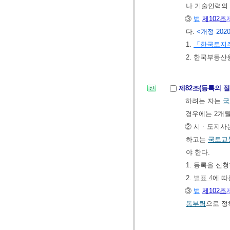
나 기술인력의 
③
법
제102조
다.
<개정 2020.
1.
「한국토지
2. 한국부동산
제82조(등록의 절
하려는 자는
국
경우에는 2개
② 시ㆍ도지사는
하고는
국토교
야 한다.
1. 등록을 신
2.
별표 4
에 따
③
법
제102조
통부령
으로 정