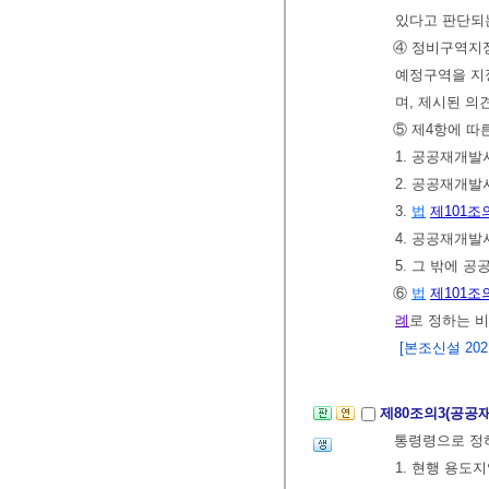
있다고 판단되는
④ 정비구역지
예정구역을 지
며, 제시된 
⑤ 제4항에 따
1. 공공재개발
2. 공공재개발
3.
법
제101조
4. 공공재개
5. 그 밖에 
⑥
법
제101조
례
로 정하는 
[본조신설 2021.
제80조의3(공공
통령령으로 정하
1. 현행 용도