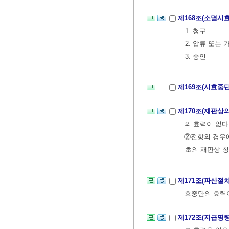
제168조(소멸시
1. 청구
2. 압류 또는 
3. 승인
제169조(시효중
제170조(재판상
의 효력이 없다
②전항의 경우에
초의 재판상 청
제171조(파산절
효중단의 효력이
제172조(지급명