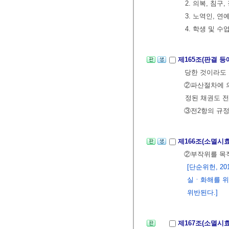
2. 의복, 침
3. 노역인, 
4. 학생 및 수
제165조(판결 
당한 것이라도 
②파산절차에 의
정된 채권도 전
③전2항의 규
제166조(소멸시
②부작위를 목
[단순위헌, 201
실ㆍ화해를 위
위반된다.]
제167조(소멸시