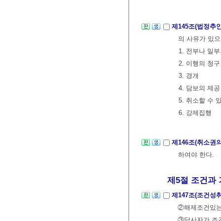
제145조(법정추
의 사유가 있으
1. 전부나 일
2. 이행의 청구
3. 경개
4. 담보의 제공
5. 취소할 수
6. 강제집행
제146조(취소권
하여야 한다.
제5절 조건과 
제147조(조건성
②해제조건있는
③당사자가 조건