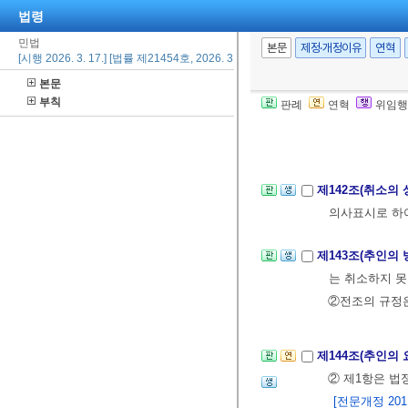
여 의사표시를 
법령
[전문개정 2011.
민법
본문
제정·개정이유
연혁
[시행 2026. 3. 17.] [법률 제21454호, 2026. 3. 17., 일부개정]
본문
제141조(취소의 
부칙
판례
연혁
위임행
여 받은 이익이
[전문개정 2011.
제142조(취소의
의사표시로 하
제143조(추인의 
는 취소하지 못
②전조의 규정은
제144조(추인의 
② 제1항은 법
[전문개정 2011.