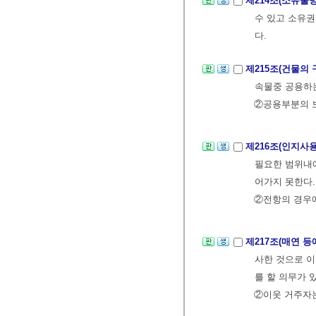
제214조(소유물
수 있고 소유권
다.
제215조(건물의
속물중 공용하는
②공용부분의 보
제216조(인지사
필요한 범위내에
어가지 못한다.
②전항의 경우에
제217조(매연 
사한 것으로 이
를 할 의무가 
②이웃 거주자는