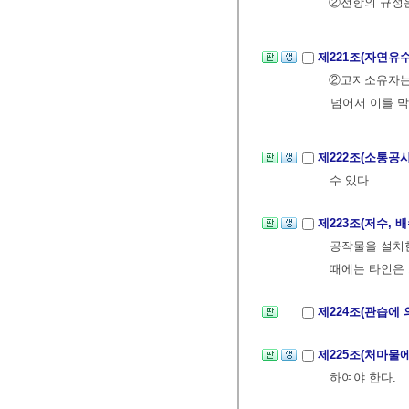
②전항의 규정은
제221조(자연유
②고지소유자는 
넘어서 이를 막
제222조(소통공
수 있다.
제223조(저수,
공작물을 설치한
때에는 타인은 
제224조(관습에
제225조(처마물
하여야 한다.