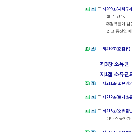
제209조(자력구
할 수 있다.
②점유물이 침
있고 동산일 때
제210조(준점유)
제3장 소유권
제1절 소유권의
제211조(소유권
제212조(토지소
제213조(소유물
러나 점유자가 