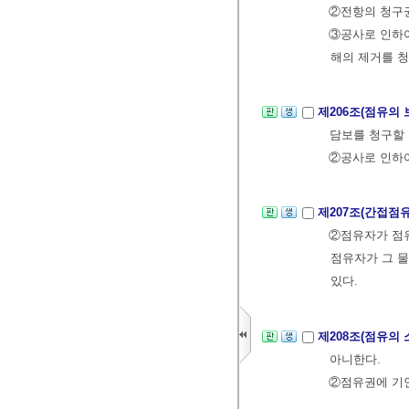
②전항의 청구권
③공사로 인하여
해의 제거를 청
제206조(점유의 
담보를 청구할 
②공사로 인하여
제207조(간접점
②점유자가 점유
점유자가 그 물
있다.
제208조(점유의
아니한다.
②점유권에 기인