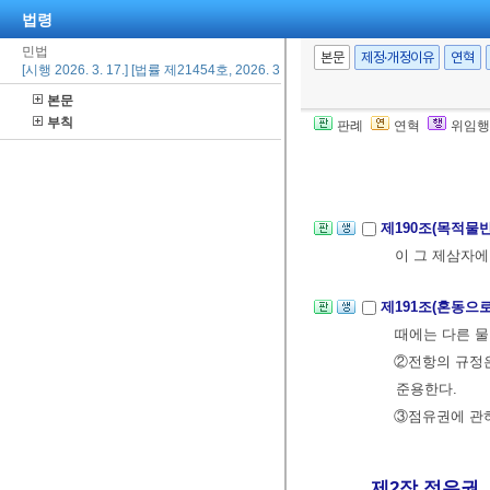
법령
제188조(동산물
민법
다.
본문
제정·개정이유
연혁
[시행 2026. 3. 17.] [법률 제21454호, 2026. 3. 17., 일부개정]
②양수인이 이미
본문
부칙
판례
연혁
위임행
제189조(점유개
속하는 때에는 
제190조(목적물
이 그 제삼자
제191조(혼동으
때에는 다른 물
②전항의 규정은
준용한다.
③점유권에 관하
제2장 점유권