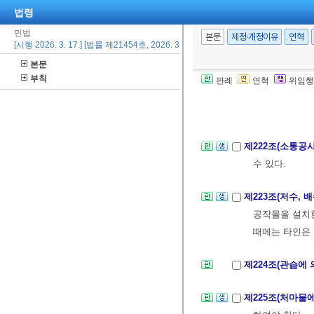
다.
법령
②전항의 규정은
민법
본문
제정·개정이유
연혁
[시행 2026. 3. 17.] [법률 제21454호, 2026. 3. 17., 일부개정]
본문
제221조(자연유
부칙
판례
연혁
위임행
②고지소유자는 
넘어서 이를 막
제222조(소통공
수 있다.
제223조(저수,
공작물을 설치한
때에는 타인은 
제224조(관습에
제225조(처마물