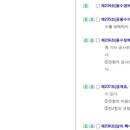
제234조(용수권
제235조(공용수
수를 방해하지 
제236조(용수장
축 기타 공사로
다.
②전항의 공사로
다.
제237조(경계표,
수 있다.
②전항의 비용은
③전2항의 규정
제238조(담의 