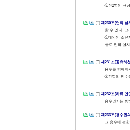
③전2항의 규정
제230조(언의 설
할 수 있다. 
②대안의 소유자
율로 언의 설치
제231조(공유하
용수를 방해하지
②전항의 인수를
제232조(하류 
용수권자는 방해
제233조(용수권
그 용수에 관