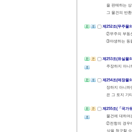
을 판매하는 
그 물건의 반환
제252조(무주물
②무주의 부동산
③야생하는 동
제253조(유실물
주장하지 아니
제254조(매장물
장하지 아니하면
은 그 토지 기
제255조(「국가
물건에 대하여
②전항의 경우에
상을 청구할 수