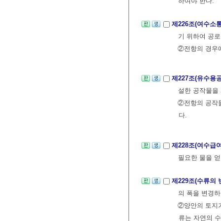
하여야 한다.
제226조(여수소
기 위하여 공로
②전항의 경우에
제227조(유수용
설한 공작물을 
②전항의 공작물
다.
제228조(여수급
필요한 물을 얻
제229조(수류의 
의 폭을 변경하
②양안의 토지가
류는 자연의 수