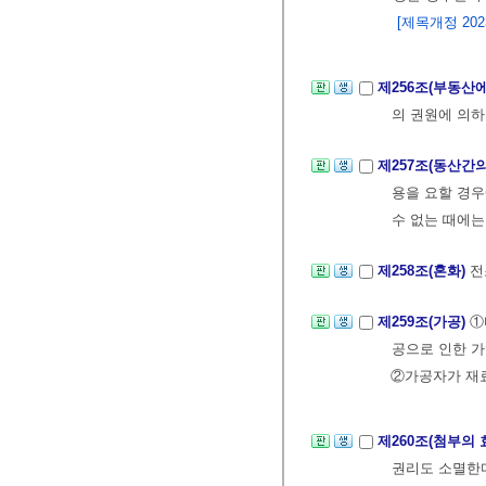
[제목개정 2023.
제256조(부동산
의 권원에 의하
제257조(동산간
용을 요할 경우
수 없는 때에는
제258조(혼화)
전
제259조(가공)
①
공으로 인한 가
②가공자가 재료
제260조(첨부의 
권리도 소멸한