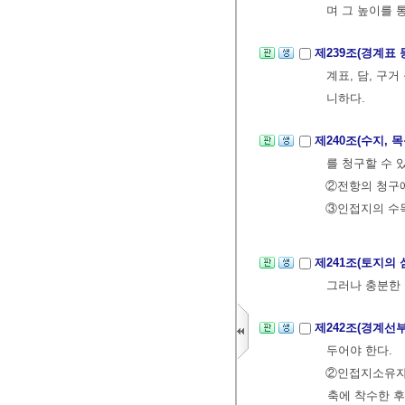
며 그 높이를 
제239조(경계표
계표, 담, 구
니하다.
제240조(수지, 
를 청구할 수 
②전항의 청구에
③인접지의 수목
제241조(토지의
그러나 충분한
제242조(경계선
두어야 한다.
②인접지소유자는
축에 착수한 후