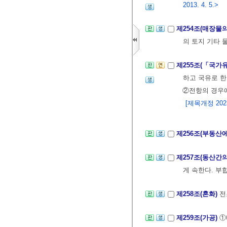
2013. 4. 5.>
제254조(매장물
의 토지 기타 
제255조(「국가
하고 국유로 한
②전항의 경우에
[제목개정 2023.
제256조(부동산
제257조(동산간
게 속한다. 부
제258조(혼화)
전
제259조(가공)
①