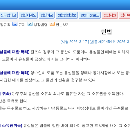
신구법비교
법령체계도
법령비교
생활법령정보
원문다운로드
음성지원
점자뷰
 이외의 재산권의 취득시효)
전3조의 규정은 소유권 이외의 재산권의 취득에 준
정규칙
규제
생활법령
한눈보기
득)
평온, 공연하게 동산을 양수한 자가 선의이며 과실없이 그 동산을 점유한 
민법
[시행 2026. 3. 17.] [법률 제21454호, 2026. 
유실물에 대한 특례)
전조의 경우에 그 동산이 도품이나 유실물인 때에는 피해자 
나 도품이나 유실물이 금전인 때에는 그러하지 아니하다.
유실물에 대한 특례)
양수인이 도품 또는 유실물을 경매나 공개시장에서 또는 동
지급한 대가를 변상하고 그 물건의 반환을 청구할 수 있다.
의 귀속)
①무주의 동산을 소유의 의사로 점유한 자는 그 소유권을 취득한다.
은 국유로 한다.
물은 무주물로 하고 사양하는 야생동물도 다시 야생상태로 돌아가면 무주물로 
의 소유권취득)
유실물은 법률에 정한 바에 의하여 공고한 후 6개월 내에 그 