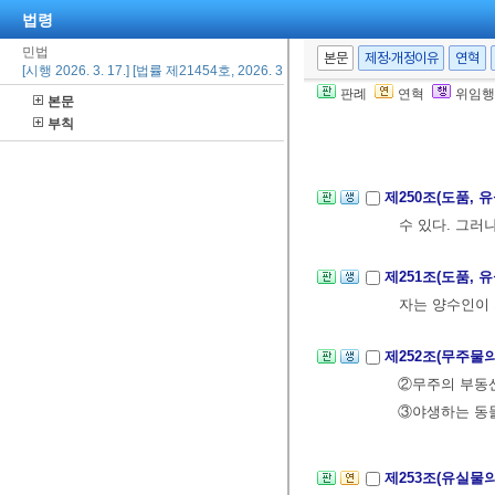
법령
민법
본문
제정·개정이유
연혁
제248조(소유권
[시행 2026. 3. 17.] [법률 제21454호, 2026. 3. 17., 일부개정]
판례
연혁
위임행
본문
제249조(선의취
부칙
득한다.
제250조(도품, 
수 있다. 그러
제251조(도품, 
자는 양수인이 
제252조(무주물
②무주의 부동산
③야생하는 동
제253조(유실물