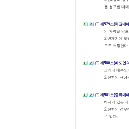
를 청구한 때에
제579조(채권매
의 자력을 담보
②변제기에 도
으로 추정한다.
제580조(매도인
그러나 매수인이
②전항의 규정은
제581조(종류매
하자가 있는 때
②전항의 경우에
수 있다.