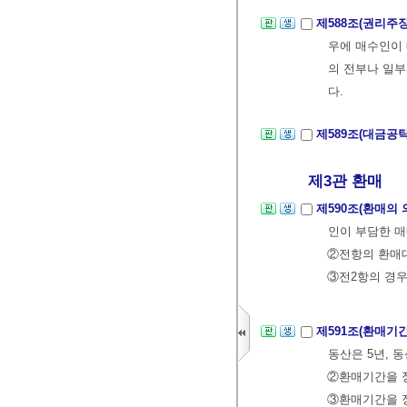
제588조(권리주
우에 매수인이 
의 전부나 일부
다.
제589조(대금공
제3관 환매
제590조(환매의 
인이 부담한 매
②전항의 환매대
③전2항의 경우
제591조(환매기
동산은 5년, 
②환매기간을 정
③환매기간을 정