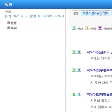
법령
제572조(권리의
민법
에게 속함으로 
본문
제정·개정이유
연혁
[시행 2026. 3. 17.] [법률 제21454호, 2026. 3. 17., 일부개정]
의 비율로 대금
본문
②전항의 경우
부칙
판례
연혁
위임행
부를 해제할 수
③선의의 매수인
제573조(전조의
우에는 계약한 
제574조(수량부
부족되는 경우와
지 못한 때에 
제575조(제한물
치권의 목적이 
우에 한하여 매