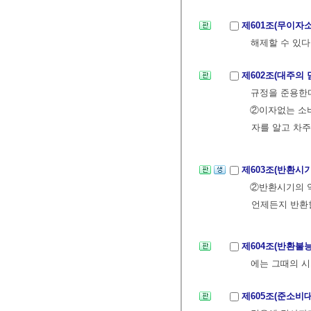
제601조(무이자
해제할 수 있다
제602조(대주의
규정을 준용한
②이자없는 소비
자를 알고 차주
제603조(반환시
②반환시기의 약
언제든지 반환할
제604조(반환불
에는 그때의 
제605조(준소비