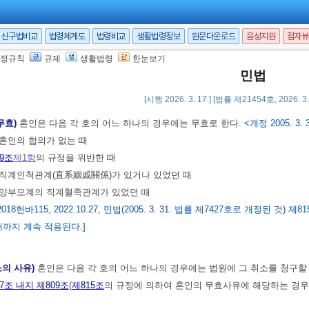
서의 혼인신고)
①외국에 있는 본국민사이의 혼인은 그 외국에 주재하는 대사, 공
신구법비교
법령체계도
법령비교
생활법령정보
원문다운로드
음성지원
점자뷰
를 수리한 대사, 공사 또는 영사는 지체없이 그 신고서류를 본국의 재외국민
정규칙
규제
생활법령
한눈보기
민법
[시행 2026. 3. 17.] [법률 제21454호, 2026. 
무효와 취소
무효)
혼인은 다음 각 호의 어느 하나의 경우에는 무효로 한다.
<개정 2005. 3. 
 혼인의 합의가 없는 때
09조
제1항
의 규정을 위반한 때
 직계인척관계(直系姻戚關係)가 있거나 있었던 때
에 양부모계의 직계혈족관계가 있었던 때
018헌바115, 2022.10.27, 민법(2005. 3. 31. 법률 제7427호로 개정된 것
때까지 계속 적용된다.]
소의 사유)
혼인은 다음 각 호의 어느 하나의 경우에는 법원에 그 취소를 청구할
7조 내지 제809조
(
제815조
의 규정에 의하여 혼인의 무효사유에 해당하는 경우