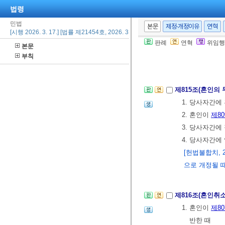
법령
제814조(외국에
민법
본문
제정·개정이유
연혁
②제1항의 신고
[시행 2026. 3. 17.] [법률 제21454호, 2026. 3. 17., 일부개정]
2015. 2. 3.>
판례
연혁
위임행
본문
부칙
제3절 혼인의 
제815조(혼인의 
1. 당사자간에
2. 혼인이
제8
3. 당사자간에
4. 당사자간
[헌법불합치, 2
으로 개정될 
제816조(혼인취
1. 혼인이
제80
반한 때