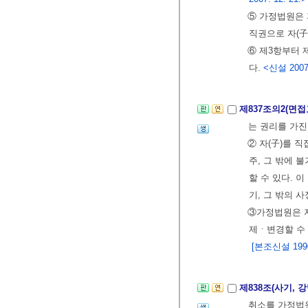
⑤ 가정법원은 
직권으로 자(子
⑥ 제3항부터 
다.
<신설 2007.
제837조의2(면
는 권리를 가진
② 자(子)를 
주, 그 밖에 
할 수 있다. 
기, 그 밖의 
③가정법원은 
제ㆍ변경할 수
[본조신설 1990.
제838조(사기,
취소를 가정법원