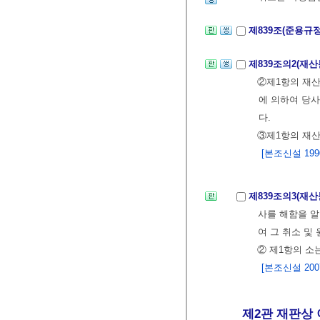
제839조(준용규
제839조의2(재
②제1항의 재산
에 의하여 당사
다.
③제1항의 재산
[본조신설 1990.
제839조의3(재
사를 해함을 
여 그 취소 및
② 제1항의 소
[본조신설 2007.
제2관 재판상 