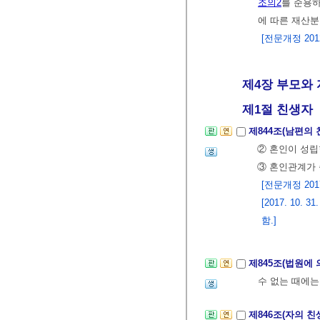
조의2
를 준용
에 따른 재산
[전문개정 2012.
제4장 부모와 
제1절 친생자
제844조(남편의
② 혼인이 성립
③ 혼인관계가 
[전문개정 2017.
[2017. 10
함.]
제845조(법원에 
수 없는 때에는
제846조(자의 