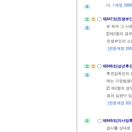
다.
<개정 2005.
제847조(친생부
로 하여 그 사
②제1항의 경우
친생부인의 소를
[전문개정 2005.
제848조(성년후
후견감독인의 동
에는 가정법원에
② 제1항의 
료의 심판이 있
[전문개정 2011.
제849조(자사망
검사를 상대로 