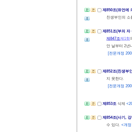
제850조(유언에
친생부인의 소
제851조(부의 자
제847조
제1항
안 날부터 2년
[전문개정 2005.
제852조(친생부
지 못한다.
[전문개정 2005.
제853조
삭제
<20
제854조(사기, 
수 있다.
<개정 2