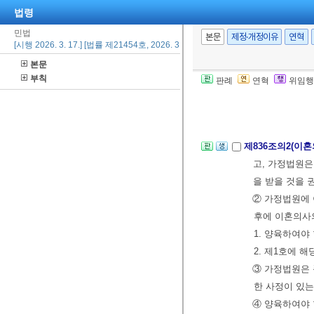
제835조(성년후
법령
[전문개정 2011.
민법
본문
제정·개정이유
연혁
[시행 2026. 3. 17.] [법률 제21454호, 2026. 3. 17., 일부개정]
본문
제836조(이혼의
부칙
판례
연혁
위임행
법률」
의 정한
②전항의 신고는
제836조의2(이혼
고, 가정법원은
을 받을 것을 
② 가정법원에 
후에 이혼의사의
1. 양육하여야
2. 제1호에 
③ 가정법원은 
한 사정이 있는
④ 양육하여야 