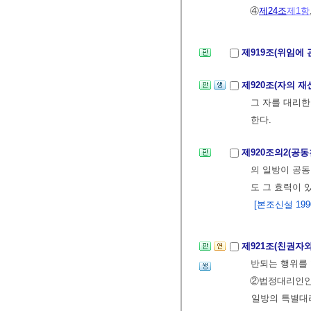
④
제24조
제1항
제919조(위임에
제920조(자의 
그 자를 대리한
한다.
제920조의2(공
의 일방이 공동
도 그 효력이 
[본조신설 1990.
제921조(친권자
반되는 행위를 
②법정대리인인 
일방의 특별대