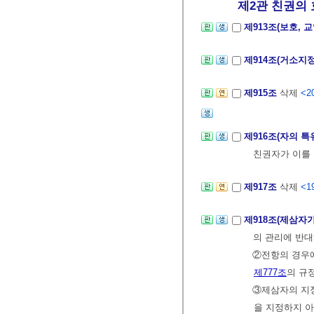
제2관 친권의 
제913조(보호, 
제914조(거소지
제915조
삭제
<20
제916조(자의 
친권자가 이를
제917조
삭제
<19
제918조(제삼자
의 관리에 반대
②전항의 경우에
제777조
의 규
③제삼자의 지
을 지정하지 아