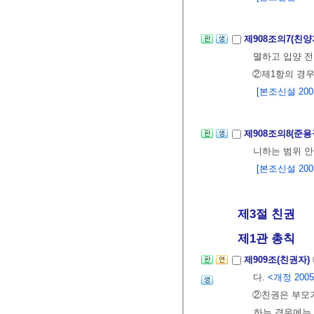
제908조의7(친
멸하고 입양 전
②제1항의 경우
[본조신설 2005.
제908조의8(준
니하는 범위 안
[본조신설 2005.
제3절 친권
제1관 총칙
제909조(친권자)
다.
<개정 2005.
②친권은 부모가
하는 경우에는