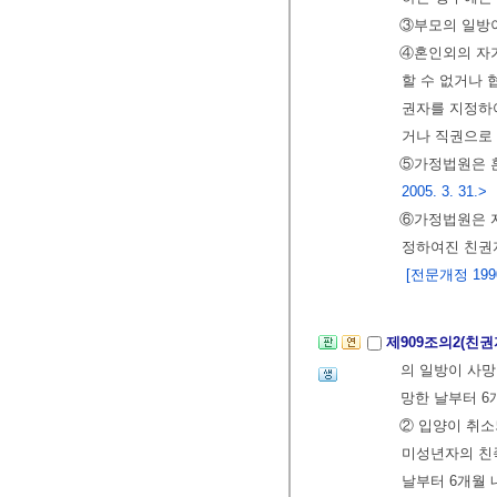
③부모의 일방이
④혼인외의 자가
할 수 없거나
권자를 지정하여
거나 직권으로
⑤가정법원은 혼
2005. 3. 31.>
⑥가정법원은 자
정하여진 친권
[전문개정 1990.
제909조의2(친권
의 일방이 사망
망한 날부터 6
② 입양이 취소
미성년자의 친족
날부터 6개월 