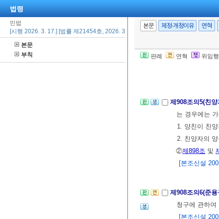
법령
민법
제908조의4(친양
본문
제정·개정이유
연혁
[시행 2026. 3. 17.] [법률 제21454호, 2026. 3. 17., 일부개정]
임이 없는 사
본문
사실을 안 날부
부칙
판례
연혁
위임행
② 친양자 입
[전문개정 2012.
제908조의5(친
는 경우에는 가
1. 양친이 친
2. 친양자의 
②
제898조
및
[본조신설 2005.
제908조의6(준
청구에 관하여
[본조신설 2005.