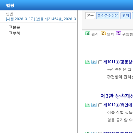
법령
못한 사람에 갈
민법
한다.
본문
제정·개정이유
연혁
[시행 2026. 3. 17.] [법률 제21454호, 2026. 3. 17., 일부개정]
② 전항의 경
본문
수인인 때에는
부칙
판례
연혁
위임행
여 이를 정한다
[전문개정 2026.
제1011조(공동
동상속인은 그 
②전항의 권리는
제3관 상속재산
제1012조(유언
이를 정할 것을
할을 금지할 수