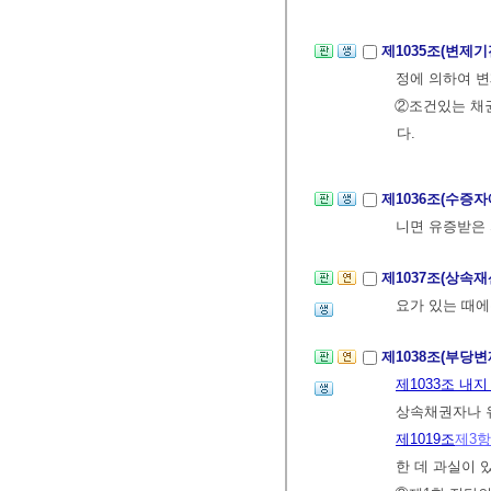
제1035조(변제
정에 의하여 변
②조건있는 채
다.
제1036조(수증
니면 유증받은 
제1037조(상속
요가 있는 때
제1038조(부당
제1033조 내지
상속채권자나 유
제1019조
제3항
한 데 과실이 