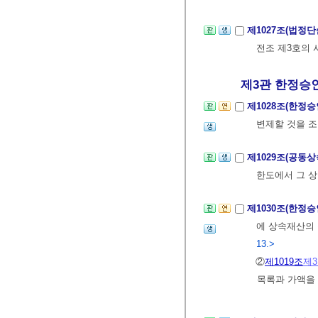
제1027조(법정
전조 제3호의 
제3관 한정승
제1028조(한정
변제할 것을 조
제1029조(공동
한도에서 그 상
제1030조(한정
에 상속재산의
13.>
②
제1019조
제
목록과 가액을