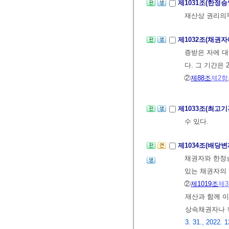
제1031조(한정
재산상 권리의
제1032조(채권자
증받은 자에 대
다. 그 기간은
②
제88조
제2항
제1033조(최고
수 있다.
제1034조(배당변
채권자와 한정승
있는 채권자의 
②
제1019조
제
재산과 함께 이
상속채권자나 
3. 31., 2022. 1