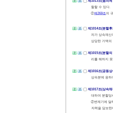
제1013조(협의에
할할 수 있다.
②
제269조
의 
제1014조(분할
자가 상속재산의
상당한 가액의 
제1015조(분할의
리를 해하지 못
제1016조(공동
상속분에 응하
제1017조(상속
대하여 분할당
②변제기에 달
자력을 담보한