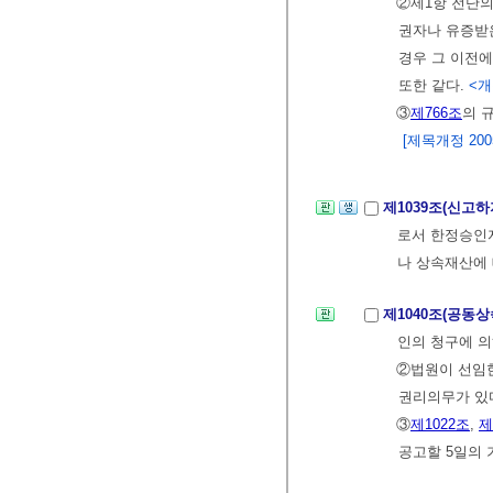
②제1항 전단의
권자나 유증받은
경우 그 이전
또한 같다.
<개정
③
제766조
의 
[제목개정 2005.
제1039조(신고하
로서 한정승인자
나 상속재산에
제1040조(공동
인의 청구에 
②법원이 선임
권리의무가 있
③
제1022조
,
제
공고할 5일의 