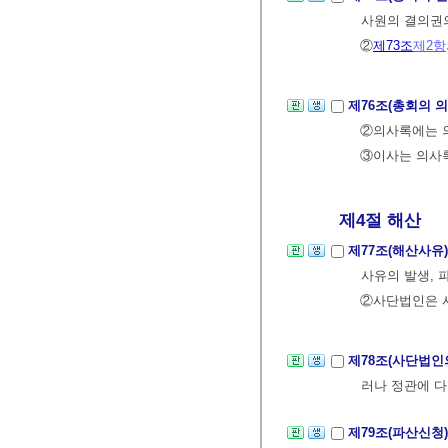
사원의 결의권
②
제73조
제2항
제76조(총회의 
②의사록에는 의
③이사는 의사록
제4절 해산
제77조(해산사유
사유의 발생, 
②사단법인은 
제78조(사단법인
러나 정관에 다
제79조(파산신청