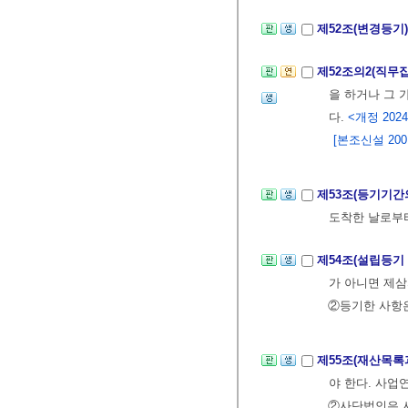
제52조(변경등기
제52조의2(직무
을 하거나 그
다.
<개정 2024.
[본조신설 2001.
제53조(등기기간
도착한 날로부
제54조(설립등기
가 아니면 제삼
②등기한 사항은
제55조(재산목록
야 한다. 사업
②사단법인은 사