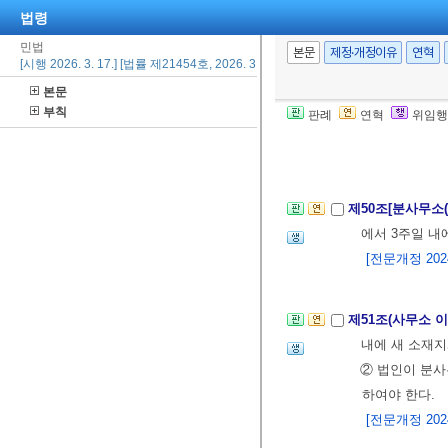
법령
4. 설립허가의
민법
5. 존립시기나
본문
제정·개정이유
연혁
[시행 2026. 3. 17.] [법률 제21454호, 2026. 3. 17., 일부개정]
6. 자산의 총액
본문
7. 출자의 방
부칙
판례
연혁
위임행
8. 이사의 성명
9. 이사의 대
제50조[분사무소
에서 3주일 내
[전문개정 2024.
제51조(사무소 
내에 새 소재지
② 법인이 분사
하여야 한다.
[전문개정 2024.