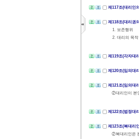
제117조(대리인
제118조(대리권
1. 보존행위
2. 대리의 목
제119조(각자대
제120조(임의대
제121조(임의대
②대리인이 본인
제122조(법정대
제123조(복대리
②복대리인은 