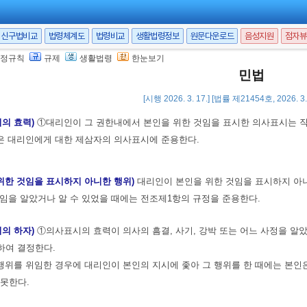
 3. 7.]
신구법비교
법령체계도
법령비교
생활법령정보
원문다운로드
음성지원
점자뷰
시의 공시송달)
표의자가 과실없이 상대방을 알지 못하거나 상대방의 소재를 
정규칙
규제
생활법령
한눈보기
민법
[시행 2026. 3. 17.] [법률 제21454호, 2026. 
위의 효력)
①대리인이 그 권한내에서 본인을 위한 것임을 표시한 의사표시는 직
은 대리인에게 대한 제삼자의 의사표시에 준용한다.
 위한 것임을 표시하지 아니한 행위)
대리인이 본인을 위한 것임을 표시하지 아니
임을 알았거나 알 수 있었을 때에는 전조제1항의 규정을 준용한다.
위의 하자)
①의사표시의 효력이 의사의 흠결, 사기, 강박 또는 어느 사정을 알
하여 결정한다.
위를 위임한 경우에 대리인이 본인의 지시에 좇아 그 행위를 한 때에는 본인은
못한다.