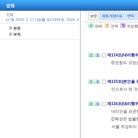
[전문개정 2011.
법령
민법
본문
제정·개정이유
연혁
[시행 2026. 3. 17.] [법률 제21454호, 2026. 3. 17., 일부개정]
제113조(의사표
판례
연혁
위임행
본문
할 수 있다.
부칙
제3절 대리
제114조(대리행
②전항의 규정
제115조(본인을
인으로서 한 것
제116조(대리행
대리인을 표준
②특정한 법률행
지를 주장하지 