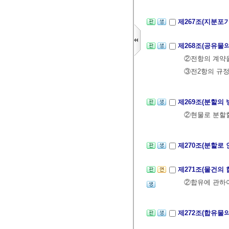
제267조(지분포
제268조(공유물
②전항의 계약을
③전2항의 규
제269조(분할의 
②현물로 분할할
제270조(분할로
제271조(물건의 
②합유에 관하여
제272조(합유물의