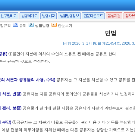
가 합성물, 혼화물 또는 가공물의 단독소유자가 된 때에는 전항의 권리는 합성
신구법비교
법령체계도
법령비교
생활법령정보
원문다운로드
음성지원
점자뷰
정규칙
규제
생활법령
한눈보기
 인한 구상권)
전5조의 경우에 손해를 받은 자는 부당이득에 관한 규정에 의하여
민법
[시행 2026. 3. 17.] [법률 제21454호, 2026. 
유
공유)
①물건이 지분에 의하여 수인의 소유로 된 때에는 공유로 한다.
분은 균등한 것으로 추정한다.
분의 처분과 공유물의 사용, 수익)
공유자는 그 지분을 처분할 수 있고 공유물 전
 처분, 변경)
공유자는 다른 공유자의 동의없이 공유물을 처분하거나 변경하지
 관리, 보존)
공유물의 관리에 관한 사항은 공유자의 지분의 과반수로써 결정한
의 부담)
①공유자는 그 지분의 비율로 공유물의 관리비용 기타 의무를 부담한다
 이상 전항의 의무이행을 지체한 때에는 다른 공유자는 상당한 가액으로 지분을