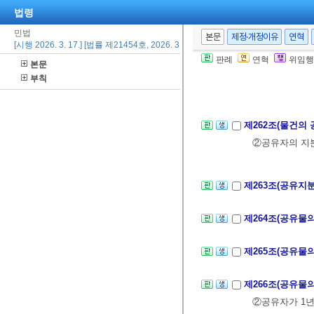
②동산의 소유자
법령
한다.
민법
본문
제정·개정이유
연혁
[시행 2026. 3. 17.] [법률 제21454호, 2026. 3. 17., 일부개정]
판례
연혁
위임행
본문
제261조(첨부로
부칙
제3절 공동소
제262조(물건의 
②공유자의 지
제263조(공유지
제264조(공유물의
제265조(공유물의
제266조(공유물
②공유자가 1년