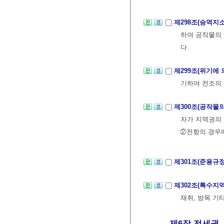
제298조(승역지
하여 공작물의
다.
제299조(위기에
기하여 전조의 
제300조(공작물
자가 지역권의 
②전항의 경우에
제301조(준용규
제302조(특수지
채취, 방목 기
제6장 전세권