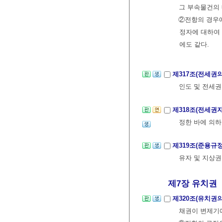
그 부속물건의
②전항의 경우
정자에 대하여 
에도 같다.
제317조(전세권
인도 및 전세
제318조(전세권
정한 바에 의하
제319조(준용규
유자 및 지상권
제7장 유치권
제320조(유치권
채권이 변제기에