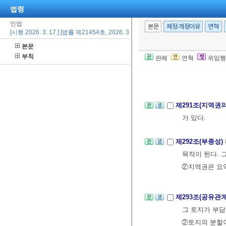
법령
제290조(준용규
민법
본문
제정·개정이유
연혁
소유자간에 이
[시행 2026. 3. 17.] [법률 제21454호, 2026. 3. 17., 일부개정]
②
제280조 내지
본문
부칙
다.
<신설 1984.
판례
연혁
위임행
제5장 지역권
제291조(지역권
가 있다.
제292조(부종성)
목적이 된다. 
②지역권은 요
제293조(공유관
그 토지가 부담
②토지의 분할이