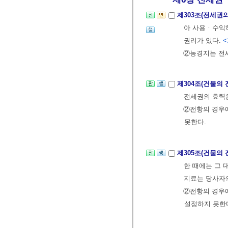
제303조(전세권
아 사용ㆍ수익
권리가 있다.
<
②농경지는 전
제304조(건물의 
전세권의 효력은
②전항의 경우
못한다.
제305조(건물의
한 때에는 그
지료는 당사자의
②전항의 경우에
설정하지 못한