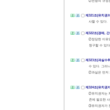
②전항의 규정은
제321조(유치권
사할 수 있다.
제322조(경매,
②정당한 이유
청구할 수 있다
제323조(과실수
수 있다. 그러
②과실은 먼저 
제324조(유치권
②유치권자는 채
존에 필요한 
③유치권자가 전