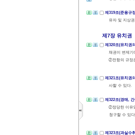
제319조(준용규
유자 및 지상권
제7장 유치권
제320조(유치권
채권이 변제기에
②전항의 규정은
제321조(유치권
사할 수 있다.
제322조(경매,
②정당한 이유
청구할 수 있다
제323조(과실수