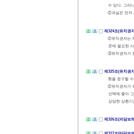
수 있다. 그러
②과실은 먼저 
제324조(유치권
②유치권자는 채
존에 필요한 
③유치권자가 전
제325조(유치권
환을 청구할 수
②유치권자가 
선택에 좇아 그
상당한 상환기간
제326조(피담보
제327조(타담보