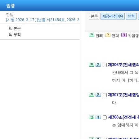
법령
민법
제305조(건물의
본문
제정·개정이유
연혁
[시행 2026. 3. 17.] [법률 제21454호, 2026. 3. 17., 일부개정]
한 때에는 그
본문
지료는 당사자의
부칙
판례
연혁
위임행
②전항의 경우에
설정하지 못한
제306조(전세권의
간내에서 그 목
하지 아니하다.
제307조(전세권
다.
제308조(전전세
는 임대하지 아