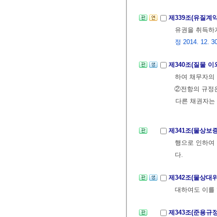
제339조(유질계
유권을 취득하게
정 2014. 12. 3
제340조(질물 
하여 채무자의 
②전항의 규정은
다른 채권자는 
제341조(물상보
행으로 인하여 
다.
제342조(물상대
대하여도 이를 
제343조(준용규