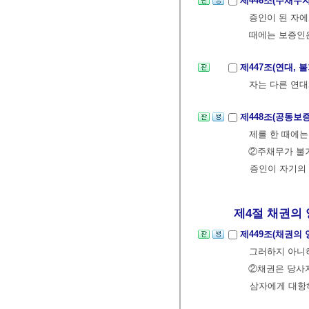
제446조(주채무
증인이 된 자에
때에는 보증인은
제447조(연대,
자는 다른 연
제448조(공동보
제를 한 때에
②주채무가 불
증인이 자기의
제4절 채권의 
제449조(채권의
그러하지 아니
②채권은 당사자
삼자에게 대항