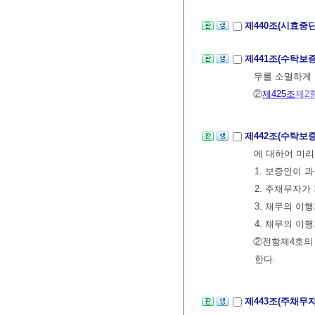
제440조(시효중
제441조(수탁보
무를 소멸하게 
②
제425조
제2
제442조(수탁보
에 대하여 미리
1. 보증인이 
2. 주채무자
3. 채무의 이
4. 채무의 이
②전항제4호의
한다.
제443조(주채무