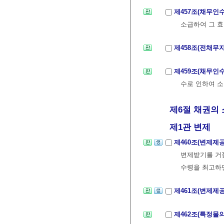
제457조(채무인
소급하여 그 효
제458조(전채무
제459조(채무인
수로 인하여 
제6절 채권의 
제1관 변제
제460조(변제제
변제받기를 거
수령을 최고하면
제461조(변제제
제462조(특정물