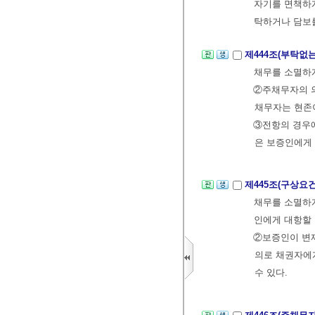
자기를 면책하게
탁하거나 담보를
제444조(부탁없
채무를 소멸하게
②주채무자의 의
채무자는 현존
③전항의 경우에
은 보증인에게
제445조(구상요
채무를 소멸하게
인에게 대항할 
②보증인이 변
의로 채권자에
수 있다.