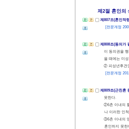
제2절 혼인의 
제807조(혼인적
[전문개정 2007.
제808조(동의가
이 동의권을 행
을 때에는 미성
② 피성년후견인
[전문개정 2011.
제809조(근친혼 
못한다.
②6촌 이내의 
나 이러한 인
③6촌 이내의 
혼인하지 못한