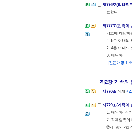
제776조(입양으
료한다.
제777조(친족의 
각호에 해당하는
1. 8촌 이내의
2. 4촌 이내의
3. 배우자
[전문개정 1990.
제2장 가족의 범
제778조
삭제
<20
제779조(가족의 
1. 배우자, 
2. 직계혈족의
②제1항제2호의