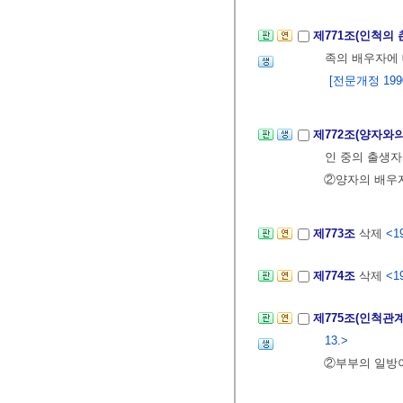
제771조(인척의
족의 배우자에 
[전문개정 1990.
제772조(양자와
인 중의 출생자
②양자의 배우자
제773조
삭제
<19
제774조
삭제
<19
제775조(인척관
13.>
②부부의 일방이