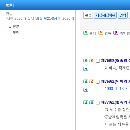
실ㆍ화해를 위
법령
위반된다.]
민법
본문
제정·개정이유
연혁
[시행 2026. 3. 17.] [법률 제21454호, 2026. 3. 17., 일부개정]
본문
제4편 친족
부칙
판례
연혁
위임행
제1장 총칙
제767조(친족의 
제768조(혈족의 
계비속, 직계
제769조(인척의 
1990. 1. 13.>
제770조(혈족의
그 세수를 정한
②방계혈족은 
이르는 세수를 