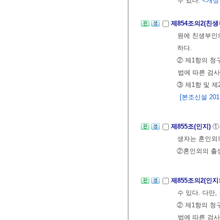
수 있다.
<개정 2
제854조의2(친
원에 친생부인의
하다.
② 제1항의 청
법에 따른 검사
③ 제1항 및 
[본조신설 2017.
제855조(인지)
①
생자는 혼인외
②혼인외의 출생
제855조의2(인지
수 있다. 다만
② 제1항의 청
법에 따른 검사