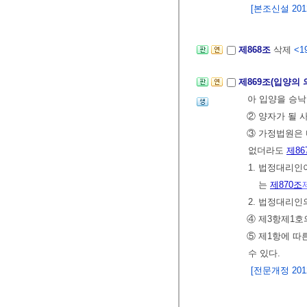
[본조신설 2012.
제868조
삭제
<19
제869조(입양의
아 입양을 승낙
② 양자가 될 
③ 가정법원은 
없더라도
제86
1. 법정대리인
는
제870조
2. 법정대리인
④ 제3항제1호
⑤ 제1항에 따
수 있다.
[전문개정 2012.