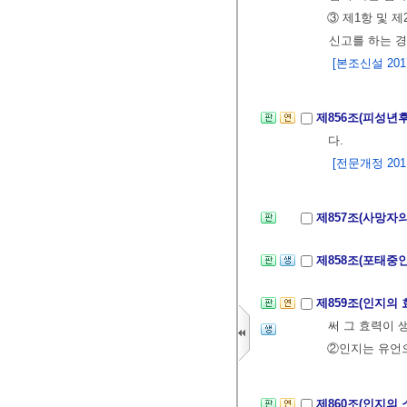
③ 제1항 및 
신고를 하는 
[본조신설 2017.
제856조(피성년
다.
[전문개정 2011.
제857조(사망자
제858조(포태중
제859조(인지의
써 그 효력이 
②인지는 유언으
제860조(인지의