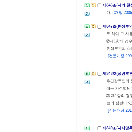
제846조(자의 
다.
<개정 2005.
제847조(친생부
로 하여 그 사
②제1항의 경우
친생부인의 소를
[전문개정 2005.
제848조(성년후
후견감독인의 동
에는 가정법원에
② 제1항의 
료의 심판이 있
[전문개정 2011.
제849조(자사망