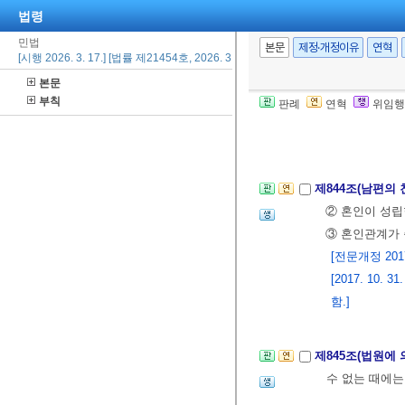
자녀의 양육책
법령
조의2
를 준용
민법
본문
제정·개정이유
연혁
에 따른 재산
[시행 2026. 3. 17.] [법률 제21454호, 2026. 3. 17., 일부개정]
[전문개정 2012.
본문
부칙
판례
연혁
위임행
제4장 부모와 
제1절 친생자
제844조(남편의
② 혼인이 성립
③ 혼인관계가 
[전문개정 2017.
[2017. 10
함.]
제845조(법원에 
수 없는 때에는