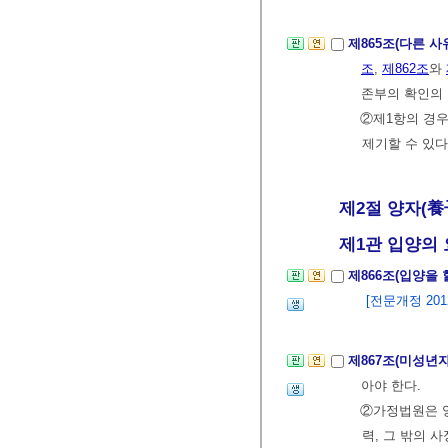
제865조(다른 
조
,
제862조
와
존부의 확인의 
②제1항의 경우
제기할 수 있다
제2절 양자(養
제1관 입양의 
제866조(입양을 
[전문개정 2012.
제867조(미성년
아야 한다.
②가정법원은 양
력, 그 밖의 