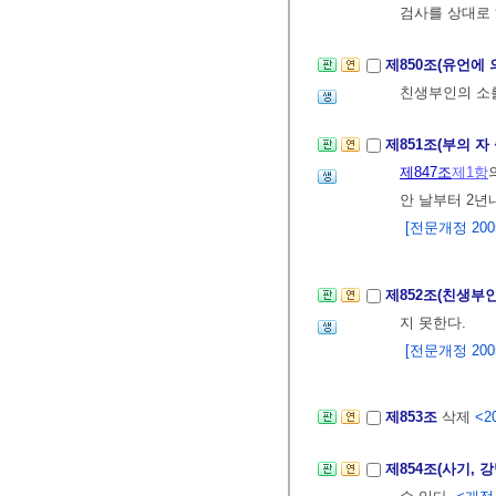
검사를 상대로 
제850조(유언에
친생부인의 소
제851조(부의 자
제847조
제1항
안 날부터 2년
[전문개정 2005.
제852조(친생부
지 못한다.
[전문개정 2005.
제853조
삭제
<20
제854조(사기, 