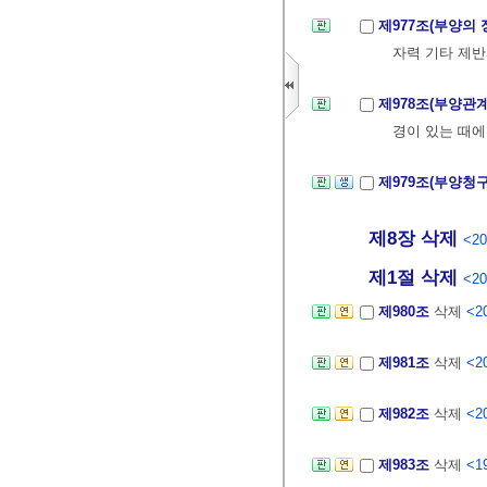
제977조(부양의 
자력 기타 제반
제978조(부양관
경이 있는 때에
제979조(부양청
제8장 삭제
<20
제1절 삭제
<20
제980조
삭제
<20
제981조
삭제
<20
제982조
삭제
<20
제983조
삭제
<19