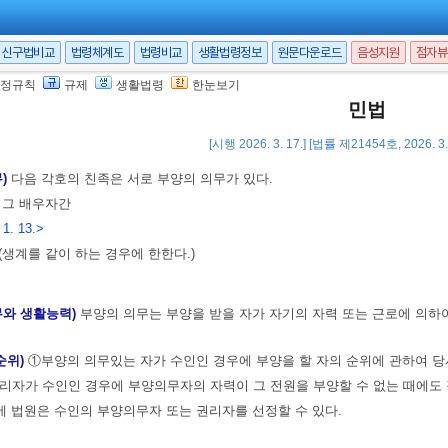
11. 3. 7.>
11. 3. 7.>
신구법비교
법령체계도
법령비교
생활법령정보
원문다운로드
음성지원
점자뷰
정규칙
규제
생활법령
한눈보기
11. 3. 7.>
민법
[시행 2026. 3. 17.] [법률 제21454호, 2026. 
무)
다음 각호의 친족은 서로 부양의 의무가 있다.
및 그 배우자간
 1. 13.>
간(생계를 같이 하는 경우에 한한다.)
무와 생활능력)
부양의 의무는 부양을 받을 자가 자기의 자력 또는 근로에 의하여
순위)
①부양의 의무있는 자가 수인인 경우에 부양을 할 자의 순위에 관하여 당
리자가 수인인 경우에 부양의무자의 자력이 그 전원을 부양할 수 없는 때에도 
 법원은 수인의 부양의무자 또는 권리자를 선정할 수 있다.