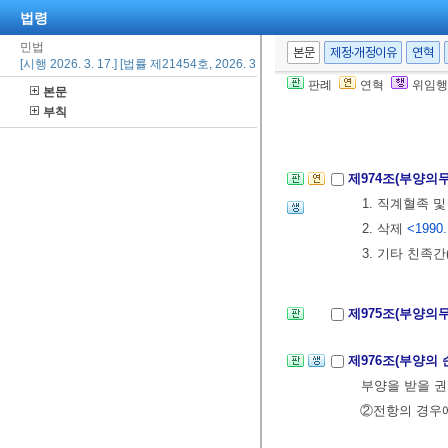
제971조
삭제
<20
법령
민법
제972조
삭제
<20
본문
제정·개정이유
연혁
[시행 2026. 3. 17.] [법률 제21454호, 2026. 3. 17., 일부개정]
판례
연혁
위임행
본문
제973조
삭제
<20
부칙
제7장 부양
제974조(부양의
1. 직계혈족 
2. 삭제
<1990.
3. 기타 친족
제975조(부양의
제976조(부양의 
부양을 받을 권
②전항의 경우에