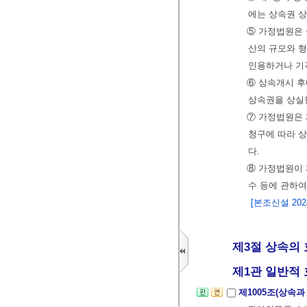
에는 상속권 상
⑤ 가정법원은 
산의 규모와 형
인용하거나 기각
⑥ 상속개시 후
상속권을 상실한
⑦ 가정법원은 
청구에 따라 상
다.
⑧ 가정법원이 
수 등에 관하
[본조신설 2024.
제3절 상속의 
제1관 일반적 
제1005조(상속