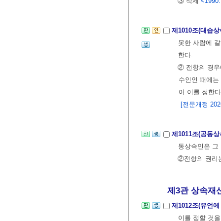
③ 삭제
<1990.
제1010조(대습
못한 사람에 갈
한다.
② 전항의 경
수인인 때에는
여 이를 정한다
[전문개정 2026.
제1011조(공동
동상속인은 그 
②전항의 권리는
제3관 상속재산
제1012조(유언
이를 정할 것을