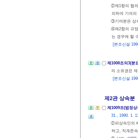
②제1항의 협의
의하여 기여의
③기여분은 상속
④제2항의 규
는 경우에 할 수
[본조신설 1990.
제1008조의3(분
의 소유권은 제
[본조신설 1990.
제2관 상속분
제1009조(법정
31., 1990. 1. 1
②피상속인의 
하고, 직계존