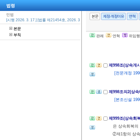
제5편 상속
법령
<개정
민법
본문
제정·개정이유
연혁
제1장 상속
<신설
[시행 2026. 3. 17.] [법률 제21454호, 2026. 3. 17., 일부개정]
제1절 총칙
본문
<개정
부칙
판례
연혁
위임행
제997조(상속개
[제목개정 1990.
제998조(상속개
[전문개정 1990.
제998조의2(상
[본조신설 1990.
제999조(상속회
은 상속회복의 
②제1항의 상속