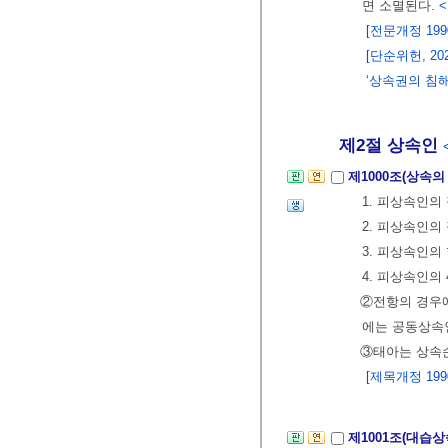
면 소멸된다.
<
[전문개정 1990.
[단순위헌, 202
‘상속권의 침해
제2절 상속인
제1000조(상속의
1. 피상속인의
2. 피상속인의
3. 피상속인의
4. 피상속인의
②전항의 경우
에는 공동상속
③태아는 상속
[제목개정 1990.
제1001조(대습상