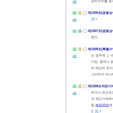
권리의무를 승
제1006조(공동
13.>
제1007조(공동
한다.
제1008조(특별
는 경우에 그 
다만, 증여나 
의 재산의 유지
그러하지 아니
제1008조의2(기
하거나 피상속인
의 재산가액에
및
제1010조
에
3. 31.>