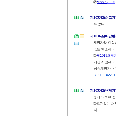
②
제88조
제2항
제1033조(최고
수 있다.
제1034조(배당변
채권자와 한정승
있는 채권자의 
②
제1019조
제
재산과 함께 이
상속채권자나 
3. 31., 2022. 1
제1035조(변제
정에 의하여 변
②조건있는 채
다.