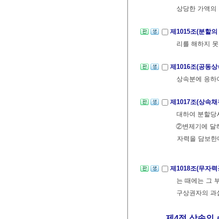
상당한 가액의 
제1015조(분할의
리를 해하지 못
제1016조(공동
상속분에 응하
제1017조(상속
대하여 분할당
②변제기에 달
자력을 담보한
제1018조(무자
는 때에는 그 
구상권자의 과
제4절 상속의 승