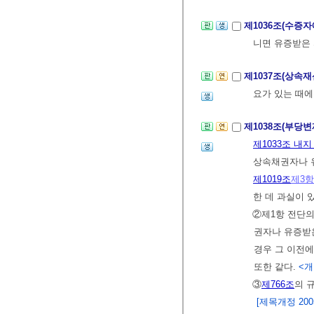
제1036조(수증
니면 유증받은 
제1037조(상속
요가 있는 때
제1038조(부당
제1033조 내지
상속채권자나 유
제1019조
제3항
한 데 과실이 
②제1항 전단의
권자나 유증받은
경우 그 이전
또한 같다.
<개정
③
제766조
의 
[제목개정 2005.