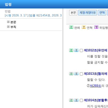
[전문개정 2026.
법령
민법
본문
제정·개정이유
연혁
제1011조(공동
[시행 2026. 3. 17.] [법률 제21454호, 2026. 3. 17., 일부개정]
동상속인은 그 
본문
부칙
②전항의 권리는
판례
연혁
위임행
제3관 상속재산
제1012조(유언
이를 정할 것을
할을 금지할 수
제1013조(협의에
할할 수 있다.
②
제269조
의 
제1014조(분할
자가 상속재산의