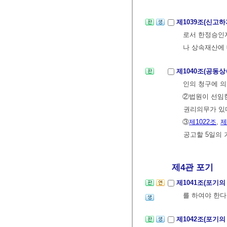
제1039조(신고하
로서 한정승인자
나 상속재산에
제1040조(공동
인의 청구에 
②법원이 선임
권리의무가 있
③
제1022조
,
제
공고할 5일의 
제4관 포기
제1041조(포기의
를 하여야 한다
제1042조(포기의