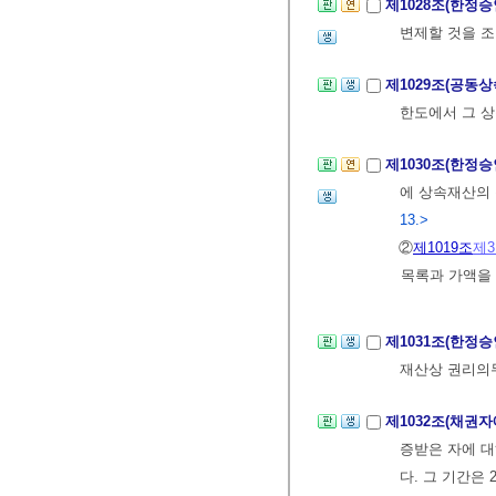
제1028조(한정
변제할 것을 조
제1029조(공동
한도에서 그 상
제1030조(한정
에 상속재산의
13.>
②
제1019조
제
목록과 가액을
제1031조(한정
재산상 권리의
제1032조(채권자
증받은 자에 대
다. 그 기간은