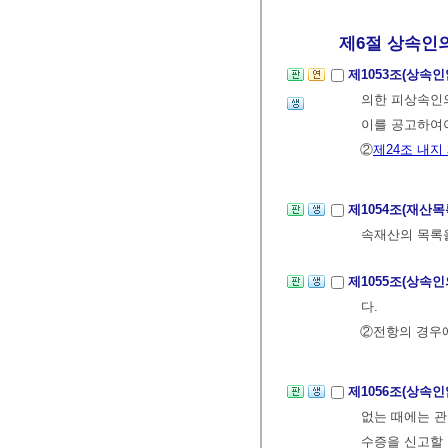
제6절 상속인의
제1053조(상속
의한 피상속인
이를 공고하여
②
제24조 내지
제1054조(재산
속재산의 목록을
제1055조(상속
다.
②전항의 경우에
제1056조(상속
없는 때에는 관
수증을 신고할 