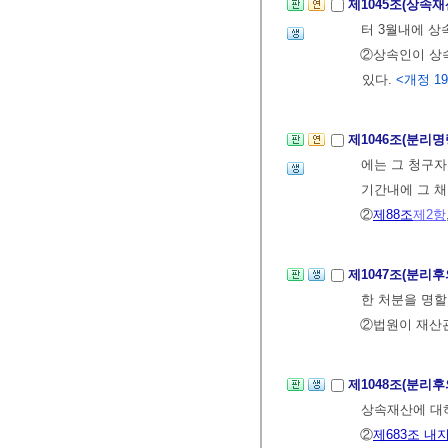
제1045조(상속
터 3월내에 상
②상속인이 상
있다.
<개정 199
제1046조(분리명
에는 그 청구
기간내에 그 채
②
제88조
제2항
제1047조(분리
한 처분을 명할
②법원이 재산
제1048조(분리
상속재산에 대
②
제683조 내지