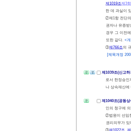
제1019조
제3항
한 데 과실이 
②제1항 전단의
권자나 유증받은
경우 그 이전
또한 같다.
<개정
③
제766조
의 
[제목개정 2005.
제1039조(신고하
로서 한정승인자
나 상속재산에
제1040조(공동
인의 청구에 
②법원이 선임
권리의무가 있
③
제1022조
,
제