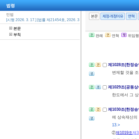
입하지 아니
법령
[2002. 1.
민법
본문
제정·개정이유
연혁
[시행 2026. 3. 17.] [법률 제21454호, 2026. 3. 17., 일부개정]
본문
제1027조(법정
부칙
판례
연혁
위임행
전조 제3호의 
제3관 한정승
제1028조(한정
변제할 것을 조
제1029조(공동
한도에서 그 상
제1030조(한정
에 상속재산의
13.>
②
제1019조
제