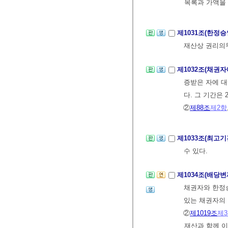
목록과 가액을
제1031조(한정
재산상 권리의
제1032조(채권자
증받은 자에 대
다. 그 기간은
②
제88조
제2항
제1033조(최고
수 있다.
제1034조(배당변
채권자와 한정승
있는 채권자의 
②
제1019조
제
재산과 함께 이