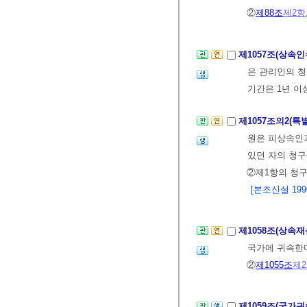
②
제88조
제2항
제1057조(상속
은 관리인의 청
기간은 1년 이
제1057조의2(
원은 피상속인과
있던 자의 청구
②제1항의 청
[본조신설 1990.
제1058조(상속
국가에 귀속한
②
제1055조
제
제1059조(국가