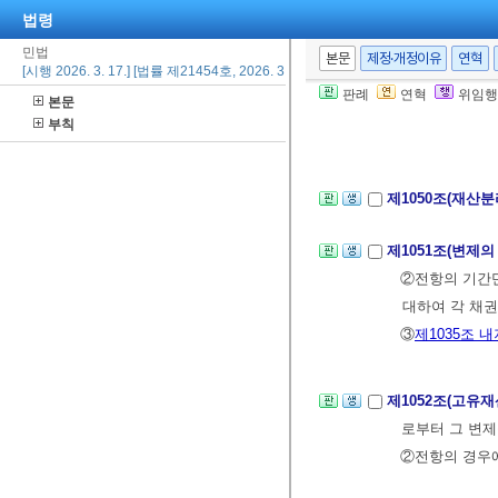
법령
제1048조(분리
야 한다.
민법
본문
제정·개정이유
연혁
[시행 2026. 3. 17.] [법률 제21454호, 2026. 3. 17., 일부개정]
②
제683조 내지
판례
연혁
위임행
본문
부칙
제1049조(재산
제1050조(재산
제1051조(변제
②전항의 기간만
대하여 각 채권
③
제1035조 내
제1052조(고유
로부터 그 변제
②전항의 경우