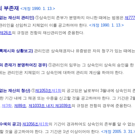
 부존재
<개정 1990. 1. 13.>
인없는 재산의 관리인)
①상속인의 존부가 분명하지 아니한 때에는 법원은
제77
관리인을 선임하고 지체없이 이를 공고하여야 한다.
<개정 1990. 1. 13.>
 제26조
의 규정은 전항의 재산관리인에 준용한다.
목록제시와 상황보고)
관리인은 상속채권자나 유증받은 자의 청구가 있는 때에는
인의 존재가 분명하여진 경우)
①관리인의 임무는 그 상속인이 상속의 승인을 한
는 관리인은 지체없이 그 상속인에 대하여 관리의 계산을 하여야 한다.
인없는 재산의 청산)
①
제1053조
제1항
의 공고있은 날로부터 3월내에 상속인의 
한 기간 내에 그 채권 또는 수증을 신고할 것을 공고하여야 한다. 그 기간은 2
,
제3항
,
제89조
,
제1033조 내지 제1039조
의 규정은 전항의 경우에 준용한다.
인수색의 공고)
제1056조
제1항
의 기간이 경과하여도 상속인의 존부를 알 수 없
할 것을 공고하여야 한다. 그 기간은 1년 이상이어야 한다.
<개정 2005. 3. 31.