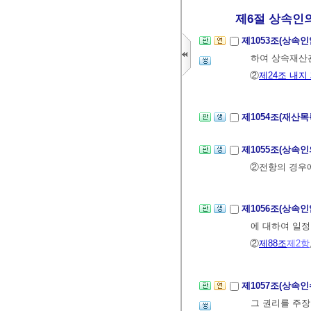
제6절 상속인의
제1053조(상속
하여 상속재산
②
제24조 내지
제1054조(재산
제1055조(상속
②전항의 경우에
제1056조(상속
에 대하여 일정
②
제88조
제2항
제1057조(상속
그 권리를 주장