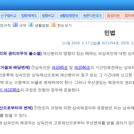
후의 상속인의 관리의무)
①상속인이 단순승인을 한 후에도 재산분리의 명령이 
신구법비교
법령체계도
법령비교
생활법령정보
원문다운로드
음성지원
점자뷰
 제685조
및
제688조
제1항
,
제2항
의 규정은 전항의 재산관리에 준용한다.
정규칙
규제
생활법령
한눈보기
민법
분리의 대항요건)
재산의 분리는 상속재산인 부동산에 관하여는 이를 등기하지 
[시행 2026. 3. 17.] [법률 제21454호, 2026. 
분리와 권리의무의 불소멸)
재산분리의 명령이 있는 때에는 피상속인에 대한 상
의 거절과 배당변제)
①상속인은
제1045조
및
제1046조
의 기간만료전에는 상속채
료후에 상속인은 상속재산으로써 재산분리의 청구 또는 그 기간내에 신고한 
액 또는 수증액의 비율로 변제하여야 한다. 그러나 우선권있는 채권자의 권리
지 제1038조
의 규정은 전항의 경우에 준용한다.
재산으로부터의 변제)
①전조의 규정에 의한 상속채권자와 유증받은 자는 상속재
를 받을 수 있다.
에 상속인의 채권자는 상속인의 고유재산으로부터 우선변제를 받을 권리가 있다