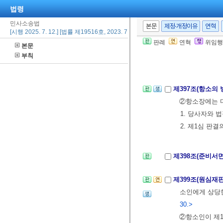
②항소권의 포
법령
③항소를 한 뒤
민사소송법
본문
제정·개정이유
연혁
[시행 2025. 7. 12.] [법률 제19516호, 2023. 7. 11., 일부개정]
판례
연혁
위임행
본문
제396조(항소기
부칙
②제1항의 기간
제397조(항소의
②항소장에는 다
1. 당사자와 
2. 제1심 판
제398조(준비서
제399조(원심재
소인에게 상당한
30.>
②항소인이 제1