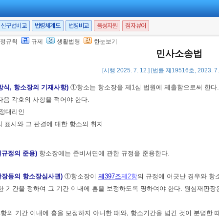
기에 관한 서면은 상대방에게 송달하여야 한다.
의 항소권의 포기는 항소취하의 효력도 가진다.
신구법비교
법령체계도
법령비교
음성지원
점자뷰어
정규칙
규제
생활법령
한눈보기
간)
①항소는 판결서가 송달된 날부터 2주 이내에 하여야 한다. 다만, 판결서 송
민사소송법
은 불변기간으로 한다.
[시행 2025. 7. 12.] [법률 제19516호, 2023. 
 방식, 항소장의 기재사항)
①항소는 항소장을 제1심 법원에 제출함으로써 한다.
음 각호의 사항을 적어야 한다.
법정대리인
결의 표시와 그 판결에 대한 항소의 취지
면규정의 준용)
항소장에는 준비서면에 관한 규정을 준용한다.
판장등의 항소장심사권)
①항소장이
제397조
제2항
의 규정에 어긋난 경우와 항
 기간을 정하여 그 기간 이내에 흠을 보정하도록 명하여야 한다. 원심재판장
항의 기간 이내에 흠을 보정하지 아니한 때와, 항소기간을 넘긴 것이 분명한