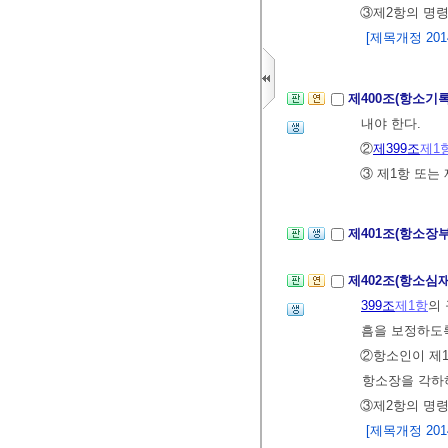
③제2항의 명령
[제목개정 2014.
제400조(항소기
내야 한다.
②
제399조
제1
③ 제1항 또는
제401조(항소장
제402조(항소
399조
제1항
의
흠을 보정하도록
②항소인이 제1
항소장을 각하
③제2항의 명령
[제목개정 2014.