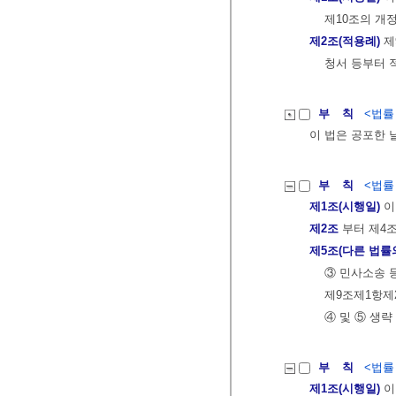
제10조의 개
제2조(적용례)
제
청서 등부터 
부 칙
<법률 제
이 법은 공포한 
부 칙
<법률 제
제1조(시행일)
이
제2조
부터 제4
제5조(다른 법률
③ 민사소송 
제9조제1항제
④ 및 ⑤ 생략
부 칙
<법률 제
제1조(시행일)
이