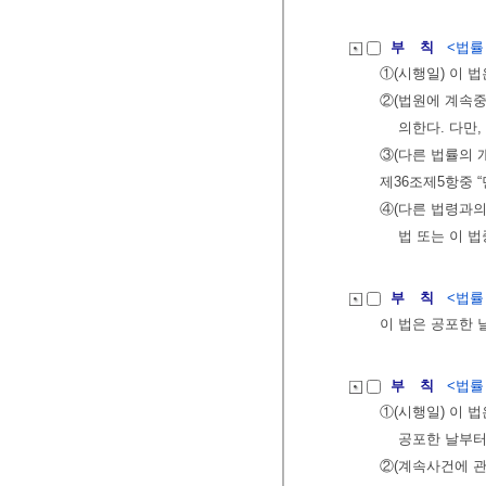
부 칙
<법률 제
①(시행일) 이 법
②(법원에 계속중
의한다. 다만
③(다른 법률의 
제36조제5항중 “
④(다른 법령과의
법 또는 이 법
부 칙
<법률 제
이 법은 공포한 
부 칙
<법률 제
①(시행일) 이 법
공포한 날부터
②(계속사건에 관