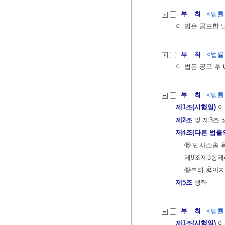
부 칙
<법률 제
이 법은 공포한 
부 칙
<법률 제
이 법은 공포 후
부 칙
<법률 제
제1조(시행일)
이
제2조
및 제3조 
제4조(다른 법률
⑱ 민사소송 
제9조제3항제
⑲부터 ㊷까지
제5조
생략
부 칙
<법률 제
제1조(시행일)
이