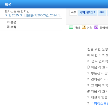
법령
제9조(그 밖의 
민사소송 등 인지법
본문
제정·개정이유
연혁
12. 30.>
[시행 2025. 3. 1.] [법률 제20003호, 2024. 1. 16., 타법개정]
1. 채권자가 
본문
2. 회생절차 
부칙
판례
연혁
위임행
3. 개인회생절
4. 그 밖에 
②
「민사집행
청을 위한 신청
에 대한 이의 
이 경우 인지액
③ 다음 각 호
1. 부동산의 
2. 강제관리의
3. 그 밖에 
④ 다음 각 호
1. 채권의 압
2.
「행정소송