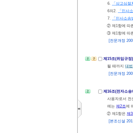
6.
「상고심절차
6의2.
「민사
7.
「민사소송
② 제1항에 따
③ 제1항에 따
[전문개정 2009.
제15조(위임규정
될 때까지
대법
[전문개정 2009.
제16조(전자소송
사용자로서 전
에는
제2조
에 
② 제1항은
제3
[본조신설 2011.