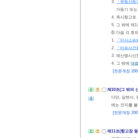
3.
「부동산등
가등기 또는
4. 즉시항고로
5. 그 밖에 
⑤ 다음 각 호
1.
「민사소송
2.
「비송사건
3. 재산명시신
4. 그 밖에
대
[전문개정 2009.
제10조(그 밖의 
다만, 답변서,
에는 인지를 
[전문개정 2009.
제11조(항고장 등