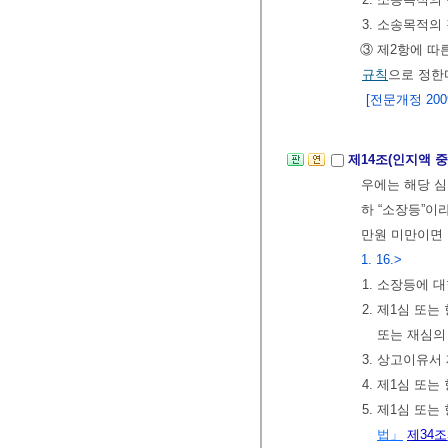
3. 소송목적의
③ 제2항에 따
규칙
으로 정한
[전문개정 2009.
제14조(인지액 
우에는 해당 
하 “소장등”이
만원 미만이면 
1. 16.>
1. 소장등에 
2. 제1심 
또는 재심의
3. 상고이유서
4. 제1심 또
5. 제1심 또
법」
제34조