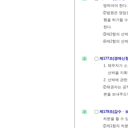
명하여야 한다.
②법원은 영업상
행을 허가할 
한다.
③제2항의 선박
④제2항의 선
제177조(경매신
1. 채무자가
선박을 지휘
2. 선박에 관
②채권자는 공적
본을 보내주도록
제178조(감수ㆍ
처분을 할 수 
②제1항의 처분