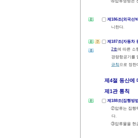
④압류명령은 
제186조(외국선
니한다.
제187조(자동차
2호
에 따른 소
경량항공기를 
규칙
으로 정한
제4절 동산에 
제1관 통칙
제188조(집행방법
②압류는 집행력
다.
③압류물을 현금