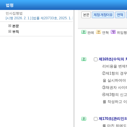
한다.
법령
②법원은 관리인
민사집행법
③관리인에게 관
본문
제정·개정이유
연혁
[시행 2026. 2. 1.] [법률 제20733호, 2025. 1. 31., 일부개정]
따라 관리인을 
본문
부칙
판례
연혁
위임행
제168조(준용규
정을 준용한다.
제169조(수익의 
리비용을 변제하
②제1항의 경우
을 실시하여야 
③채권자 사이에
④제3항의 신
를 작성하고 
제170조(관리인
를 마친 뒤에도