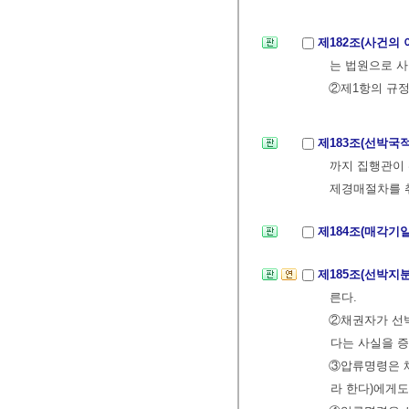
제182조(사건의 
는 법원으로 사
②제1항의 규정
제183조(선박국
까지 집행관이 
제경매절차를 취
제184조(매각기
제185조(선박지
른다.
②채권자가 선
다는 사실을 증
③압류명령은 
라 한다)에게도