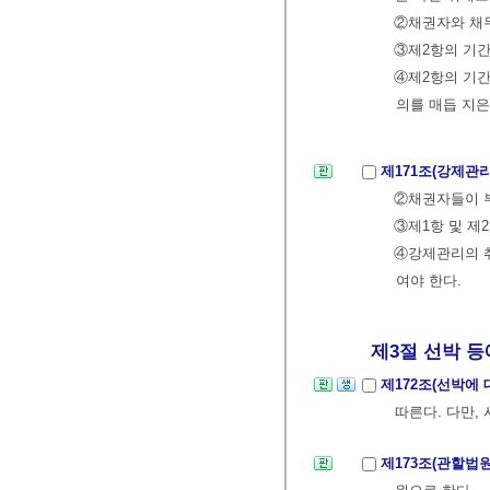
②채권자와 채무
③제2항의 기간
④제2항의 기간
의를 매듭 지은
제171조(강제관
②채권자들이 
③제1항 및 제
④강제관리의 
여야 한다.
제3절 선박 등에
제172조(선박에
따른다. 다만,
제173조(관할법