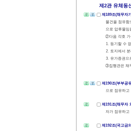
제2관 유체동산
제189조(채무자
물건을 점유함으
으로 압류물임을
②다음 각호 가
1. 등기할 수
2. 토지에서 
3. 유가증권으
③집행관은 채
제190조(부부공
으로 점유하고
제191조(채무자
자가 점유하고
제192조(국고금