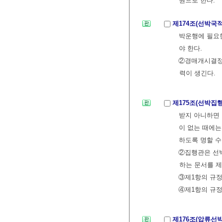
원으로 한다.
제174조(선박국
박운행에 필요한
야 한다.
②경매개시결정
력이 생긴다.
제175조(선박
받지 아니하면 
이 없는 때에
하도록 명할 수
②집행관은 선
하는 문서를 제
③제1항의 규정
④제1항의 규
제176조(압류선