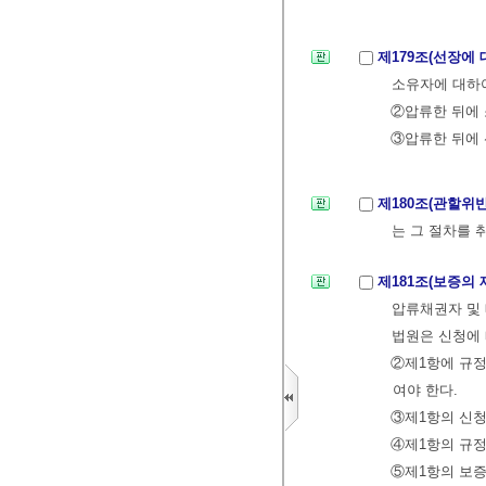
제179조(선장에
소유자에 대하여
②압류한 뒤에
③압류한 뒤에 
제180조(관할위
는 그 절차를 
제181조(보증의
압류채권자 및
법원은 신청에 
②제1항에 규정
여야 한다.
③제1항의 신청
④제1항의 규
⑤제1항의 보