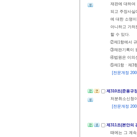
재판에 대하여 
되고 주장사실에
에 대한 소명이
아니하고 가처분
할 수 있다.
②제1항에서 규
③재판기록이 원
④법원은 이의신
⑤제1항ㆍ제3항
[전문개정 2005.
제310조(준용규
처분취소신청이
[전문개정 2005.
제311조(본안의
때에는 그 계속