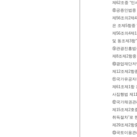
제62조중 “민
⑧공증인법중 
제56조의2제4
은 조제5항중 
제56조의4제1
및 동조제3항”
⑨관광진흥법중
제8조제2항중
⑩광업재단저당
제12조제2항중
⑪국가유공자
제61조제1항 
사집행법 제11
⑫국가채권관리
제15조제2호
취득절차”로 
제29조제2항중
⑬국토이용관리