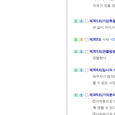
이유가 있을 경
제301조(가압류
과 같이 차이가
제302조
삭제
<20
제303조(관할법
관할한다.
제304조(임시의
채무자가 참석할
할 수 없는 사
제305조(가처분
②가처분으로 보
록 명할 수 있다
③가처분으로 