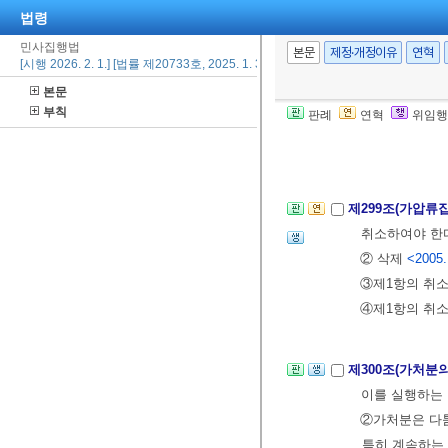
법령
제298조(가압류
민사집행법
압류의 집행기
본문
제정·개정이유
연혁
[시행 2026. 2. 1.] [법률 제20733호, 2025. 1. 31., 일부개정]
2005. 1. 27.>
본문
②제1항의 경우
부칙
판례
연혁
위임행
가압류를 집행
[제목개정 2005.
제299조(가압류
취소하여야 한
② 삭제
<2005.
③제1항의 취소
④제1항의 취
제300조(가처분
이를 실행하는 
②가처분은 다툼
특히 계속하는 