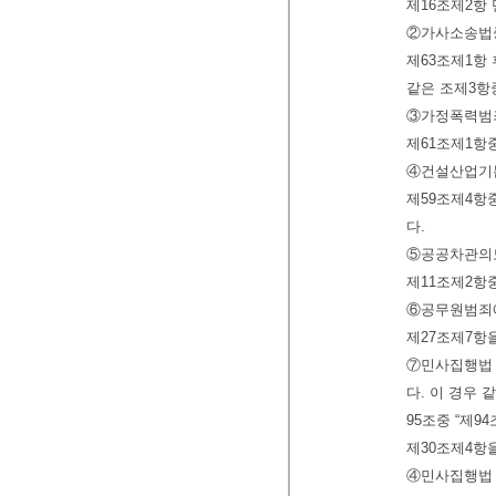
제16조제2항 
②가사소송법중
제63조제1항 
같은 조제3항중
③가정폭력범
제61조제1항중
④건설산업기본
제59조제4항중
다.
⑤공공차관의
제11조제2항중
⑥공무원범죄
제27조제7항
⑦민사집행법 
다. 이 경우 
95조중 “제9
제30조제4항
④민사집행법 