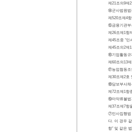
제21조의9제2
⑭군사법원법중
제520조제4항
⑮금융기관부
제26조제1항
제45조중 “민
제45조의2제1
⑯기업활동규
제60조의13제
⑰농업협동조
제30조제2호 
⑱담보부사채신
제72조제1항중
⑲마약류불법
제37조제7항
⑦민사집행법 
다. 이 경우 
항” 및 같은 