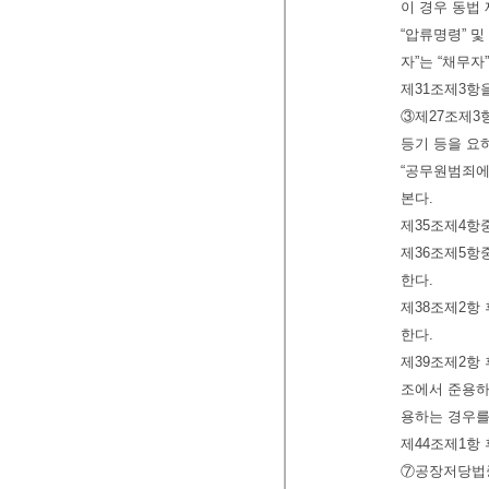
이 경우 동법 
“압류명령” 및
자”는 “채무자
제31조제3항
③제27조제3
등기 등을 요하
“공무원범죄에
본다.
제35조제4항중
제36조제5항중
한다.
제38조제2항 
한다.
제39조제2항 
조에서 준용하는
용하는 경우를
제44조제1항 
⑦공장저당법중