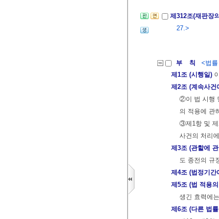
제312조(재판장
27.>
부 칙
<법률 제
제1조 (시행일)
이
제2조 (계속사건
②이 법 시행
의 적용에 관
③제1항 및 
사건의 처리에
제3조 (관할에 
도 종전의 규
제4조 (법정기간
제5조 (법 적용의
생긴 효력에는
제6조 (다른 법률