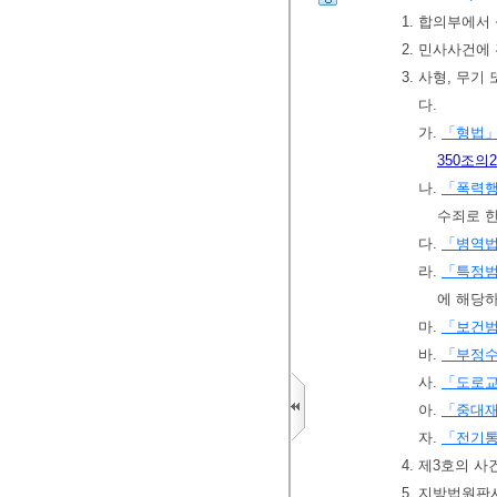
1. 합의부에서
2. 민사사건
3. 사형, 무
다.
가.
「형법
350조의2
나.
「폭력행
수죄로 
다.
「병역
라.
「특정범
에 해당
마.
「보건범
바.
「부정수
사.
「도로
아.
「중대재
자.
「전기통
4. 제3호의 
5. 지방법원