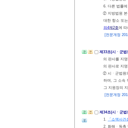
6. 다른 법률
② 지방법원 
대한 항소 또
의4
제2호
에 따
[전문개정 2014.
제33조(시ㆍ군법
의 판사를 지명
의 판사로 지명
② 시ㆍ군법원
하며, 그 소속
그 지원장의 지
[전문개정 2014.
제34조(시ㆍ군법
1.
「소액사건
2. 화해ㆍ독촉