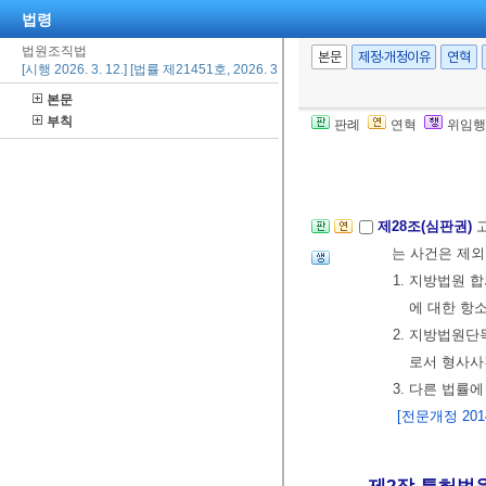
법령
한다.
<개정 202
법원조직법
④ 재판업무 
본문
제정·개정이유
연혁
[시행 2026. 3. 12.] [법률 제21451호, 2026. 3. 12., 일부개정]
의 지방법원 소
본문
⑤ 대법원장은 
부칙
판례
연혁
위임행
부와 관련된 
[전문개정 2014.
제28조(심판권)
는 사건은 제
1. 지방법원 
에 대한 항
2. 지방법원
로서 형사사
3. 다른 법률
[전문개정 2014.
제2장 특허법