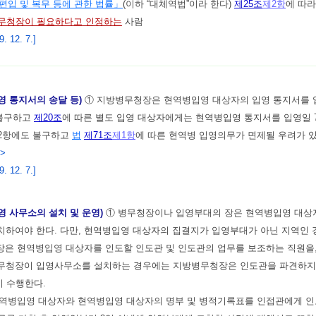
편입 및 복무 등에 관한 법률」
(이하 “대체역법”이라 한다)
제25조
제2항
에 따
무청장이 필요하다고 인정하는
사람
 12. 7.]
영 통지서의 송달 등)
① 지방병무청장은 현역병입영 대상자의 입영 통지서를 입
 불구하고
제20조
에 따른 별도 입영 대상자에게는 현역병입영 통지서를 입영일 
제2항에도 불구하고
법
제71조
제1항
에 따른 현역병 입영의무가 면제될 우려가 
.>
 12. 7.]
영 사무소의 설치 및 운영)
① 병무청장이나 입영부대의 장은 현역병입영 대상자
치하여야 한다. 다만, 현역병입영 대상자의 집결지가 입영부대가 아닌 지역인
장은 현역병입영 대상자를 인도할 인도관 및 인도관의 업무를 보조하는 직원을
 병무청장이 입영사무소를 설치하는 경우에는 지방병무청장은 인도관을 파견하지
 수행한다.
역병입영 대상자와 현역병입영 대상자의 명부 및 병적기록표를 인접관에게 인도