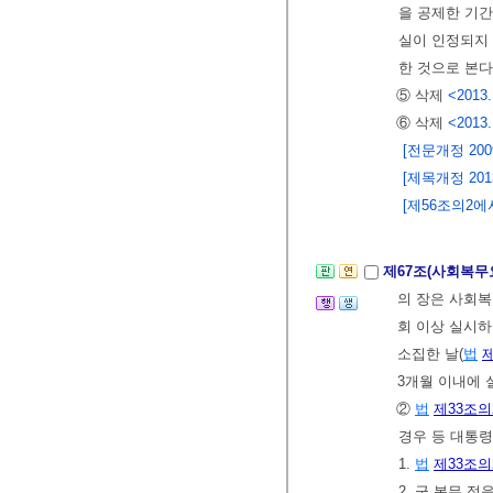
을 공제한 기간
실이 인정되지
한 것으로 본다
⑤ 삭제
<2013.
⑥ 삭제
<2013.
[전문개정 2009.
[제목개정 2013.
[제56조의2에서
제67조(사회복무
의 장은 사회
회 이상 실시하
소집한 날(
법
제
3개월 이내에 
②
법
제33조의
경우 등 대통령
1.
법
제33조의
2. 군 복무 