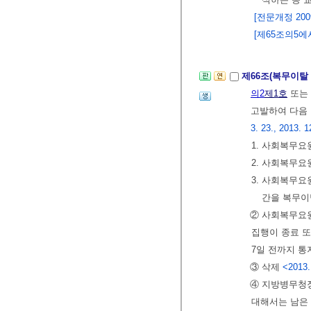
[전문개정 2009.
[제65조의5에서 
제66조(복무이탈
의2
제1호
또는
고발하여 다음
3. 23., 2013. 1
1. 사회복무요
2. 사회복무요
3. 사회복무요
간을 복무이
② 사회복무요원
집행이 종료 
7일 전까지 통
③ 삭제
<2013.
④ 지방병무청장
대해서는 남은