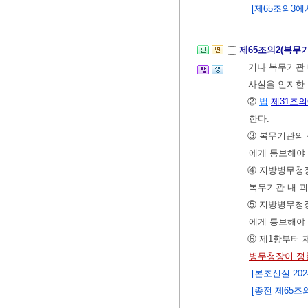
[제65조의3에서
제65조의2(복무
거나 복무기관 
사실을 인지한 
②
법
제31조의
한다.
③ 복무기관의
에게 통보해야 
④ 지방병무청
복무기관 내 괴
⑤ 지방병무청
에게 통보해야 
⑥ 제1항부터 
병무청장이 정
[본조신설 2024.
[종전 제65조의