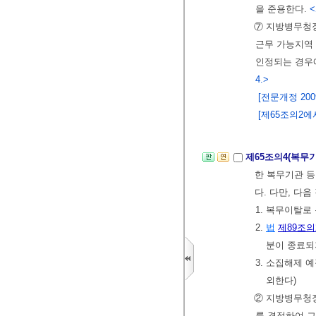
을 준용한다.
<
⑦ 지방병무청
근무 가능지역 
인정되는 경우
4.>
[전문개정 2009.
[제65조의2에서
제65조의4(복무
한 복무기관 
다. 다만, 다
1. 복무이탈로
2.
법
제89조의
분이 종료되
3. 소집해제 
외한다)
② 지방병무청장
를 결정하여 그