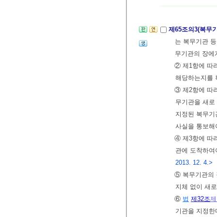
제65조의3(복무
는 복무기관 
무기관의 장에게
② 제1항에 따
해당하는지를 
③ 제2항에 따
무기관을 새로
지정된 복무기관
사실을 통보해
④ 제3항에 따
관에 도착하여야
2013. 12. 4.>
⑤ 복무기관의
지체 없이 새
⑥
법
제32조
제
기관을 지정한다