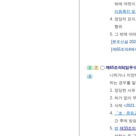
밖에 여럿이
이용촉진 및
4. 정당의 
행위
5. 그 밖에 
[본조신설 2024.
[제65조의4에서
제65조의6(임무
니하거나 지연하
하는 경우를 
1. 정당한 사
2. 허가 없이
3. 삭제
<2021.
4.
「초ㆍ중등
간 후에 방
5.
법
제33조의
석하는 등 