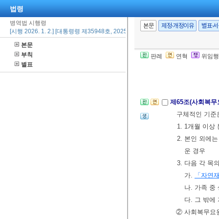
법령
④ 제1항부터
정한다
.
<개정 2
병역법 시행령
본문
제정·개정이유
별표·
[시행 2026. 1. 2.] [대통령령 제35948호, 2025. 12. 30., 타법개정]
[전문개정 2009.
본문
[제목개정 2013.
부칙
판례
연혁
위임행
[제67조에서 이동
별표
제65조(사회복무
구체적인 기준은
1. 1개월 이
2. 본인 외에
운 경우
3. 다음 각 
가.
「자연
나. 가족 
다. 그 밖
② 사회복무요원