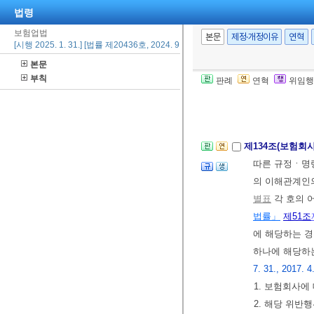
법령
⑤ 금융감독원장
보험업법
위원회에 보고
본문
제정·개정이유
연혁
[시행 2025. 1. 31.] [법률 제20436호, 2024. 9. 20., 타법개정]
⑥ 금융감독원
본문
그 보험회사를 
부칙
판례
연혁
위임행
다.
<개정 2017.
[전문개정 2010.
제134조(보험회
따른 규정ㆍ명령
의 이해관계인
별표
각 호의 
법률」
제51조
에 해당하는 경
하나에 해당하는
7. 31., 2017. 4
1. 보험회사
2. 해당 위반