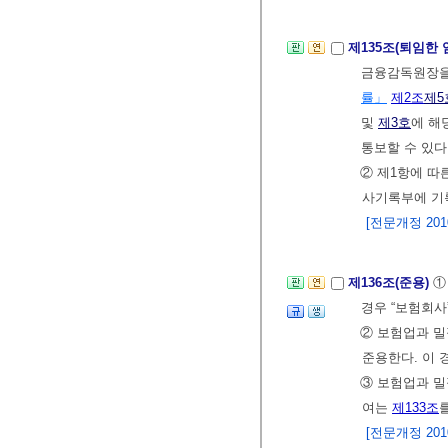
제135조(퇴임한
금융감독원장을 
률」
제2조
제5
및
제3호
에 해
통보할 수 있다
② 제1항에 따
사기록부에 기
[전문개정 2010.
제136조(준용)
①
경우 “보험회사
② 보험업과 
준용한다. 이 
③ 보험업과 
여는
제133조
[전문개정 2010.