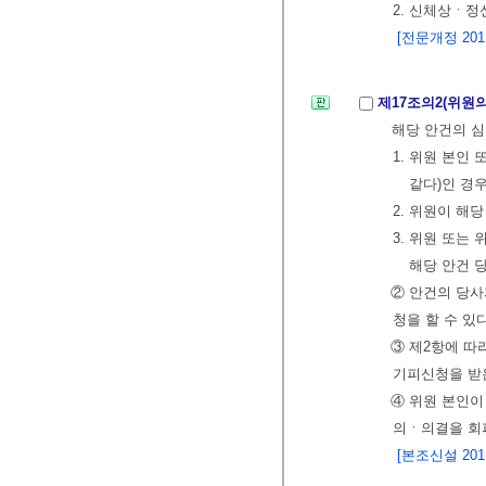
2. 신체상ㆍ정
[전문개정 2011.
제17조의2(위원
해당 안건의 심
1. 위원 본인
같다)인 경
2. 위원이 해
3. 위원 또는
해당 안건 
② 안건의 당
청을 할 수 있다
③ 제2항에 따
기피신청을 받은
④ 위원 본인이
의ㆍ의결을 회피
[본조신설 2011.