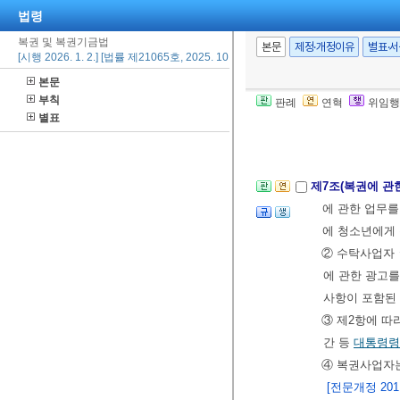
법령
30조
및
제34
복권 및 복권기금법
권을 판매하여
본문
제정·개정이유
별표·
[시행 2026. 1. 2.] [법률 제21065호, 2025. 10. 1., 타법개정]
④ 누구든지 영
본문
⑤ 누구든지 제
부칙
판례
연혁
위임행
18.>
별표
[전문개정 2011.
제7조(복권에 관
에 관한 업무
에 청소년에게
② 수탁사업자
에 관한 광고를
사항이 포함된
③ 제2항에 따
간 등
대통령령
④ 복권사업자
[전문개정 2011.