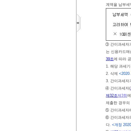
계액을 납부세
③ 간이과세자
는 신용카드매
39조
에 따라 
1. 해당 과세
2. 삭제
<2020.
3. 간이과세
④ 간이과세자(
제32조
제3항
에
제출한 경우의
⑤ 간이과세자
⑥ 간이과세자의
다.
<개정 2020. 