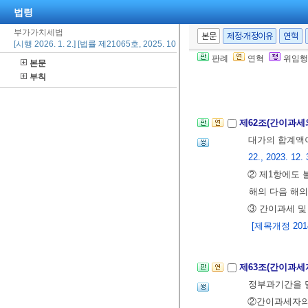
법령
④ 제3항에 따
⑤
제8조
제1항
부가가치세법
본문
제정·개정이유
연혁
[시행 2026. 1. 2.] [법률 제21065호, 2025. 10. 1., 타법개정]
최초의 과세기간
판례
연혁
위임행
본문
⑥
제68조
제1
부칙
세자로 본다.
제62조(간이과세
대가의 합계액
22., 2023. 12. 
② 제1항에도 
해의 다음 해의
③ 간이과세 
[제목개정 2014.
제63조(간이과세
정부과기간을 말
②간이과세자의 