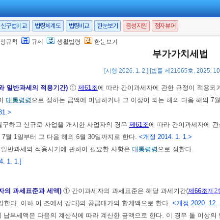
른 신고를 한 개인사업자는 최초의 과세기간에는 간이과세자로 한다. 다만, 제
또는
제3항
에 따른 등록을 하지 아니한 개인사업자로서 사업을 시작한 날이 속
신구법비교
법령체계도
법령비교
한눈보기
음성지원
점자뷰어
에는 간이과세자로 한다. 다만, 제1항 단서에 해당하는 사업자는 그러하지 
정규칙
규제
생활법령
한눈보기
항
에 따라 결정 또는 경정한 공급대가의 합계액이 제1항 및 제2항에 따른 금액
부가가치세법
[시행 2026. 1. 2.] [법률 제21065호, 2025. 1
와 일반과세의 적용기간)
①
제61조
에 따라 간이과세자에 관한 규정이 적용되거
이
대통령령
으로 정하는 금액에 미달하거나 그 이상이 되는 해의 다음 해의 7월 
31.>
불구하고 신규로 사업을 개시한 사업자의 경우
제61조
에 따라 간이과세자에 관
 7월 1일부터 그 다음 해의 6월 30일까지로 한다.
<개정 2014. 1. 1.>
및 일반과세의 적용시기에 관하여 필요한 사항은
대통령령
으로 정한다.
 1. 1.]
자의 과세표준과 세액)
① 간이과세자의 과세표준은 해당 과세기간(
제66조
제2
한다. 이하 이 조에서 같다)의 공급대가의 합계액으로 한다.
<개정 2020. 12. 
납부세액은 다음의 계산식에 따라 계산한 금액으로 한다. 이 경우 둘 이상의