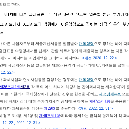
액으로 한다.
가 다른 사업자로부터 세금계산서등을 발급받아
대통령령
으로 정하는 바에 따
출전표등 수령명세서를 납세지 관할 세무서장에게 제출하는 경우에는 다음 각 
공제되지 아니하는 매입세액은 그러하지 아니하다.
<개정 2020. 12. 22.>
기간에 세금계산서등을 발급받은 재화와 용역의 공급대가에 0.5퍼센트를 곱한 
 12. 22.>
자가 과세사업과 면세사업등을 겸영하는 경우에는
대통령령
으로 정하는 바에 따
제36조
제1항
제2호
각 목의 어느 하나에 해당하는 간이과세자는 제외한다)가 전
 따른 기한까지 국세청장에게 전송한 경우로 한정한다)하고
재정경제부령
으로
 해당 과세기간에 대한 부가가치세액 공제에 관하여는
제47조
제1항
을 준용한
에 대한 과세표준의 계산은
제29조
를 준용한다.
<개정 2022. 12. 31.>
 경우 제3항, 제4항 및
제46조
제1항
에 따라 공제하는 금액의 합계액이 각 과
12. 22., 2022. 12. 31.>