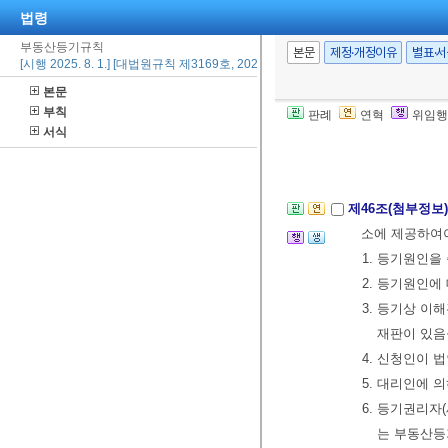
법령
사실, 최초의
부동산등기규칙
으로 등기소에
본문
제정·개정이유
별표·
[시행 2025. 8. 1.] [대법원규칙 제3169호, 2024. 11. 29., 일부개정]
④ 제3항에 
본문
등기를 신청하
부칙
판례
연혁
위임행
⑤ 등록면허세 
서식
관하여는 제1
제46조(첨부정보
소에 제공하여
1. 등기원인을
2. 등기원인에
3. 등기상 이
재판이 있음
4. 신청인이 
5. 대리인에 
6. 등기권리자
는 부동산등