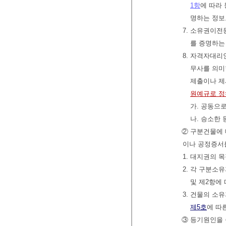
1항
에 따라
명하는 정보
7. 소유권이
를 증명하는
8. 자격자대리
무사를 의미
제출이나 제
원예규로 
가. 공동으
나. 승소한
② 구분건물에 
이나 공정증서
1. 대지권의 
2. 각 구분소
및 제2항에
3. 건물의 소
제5호
에 따
③ 등기원인을 