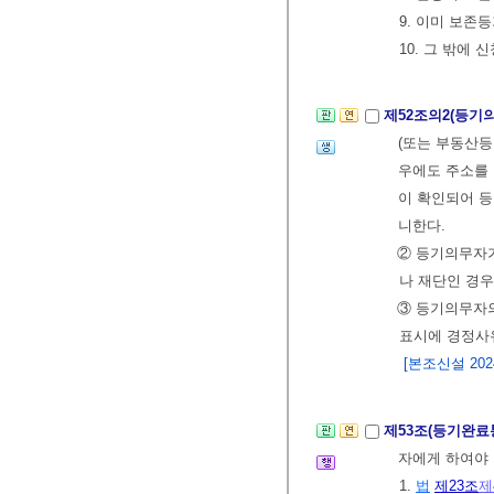
9. 이미 보존
10. 그 밖에
제52조의2(등기
(또는 부동산등
우에도 주소를
이 확인되어 
니한다.
② 등기의무자가
나 재단인 경우
③ 등기의무자
표시에 경정사
[본조신설 2024.
제53조(등기완료
자에게 하여야
1.
법
제23조
제