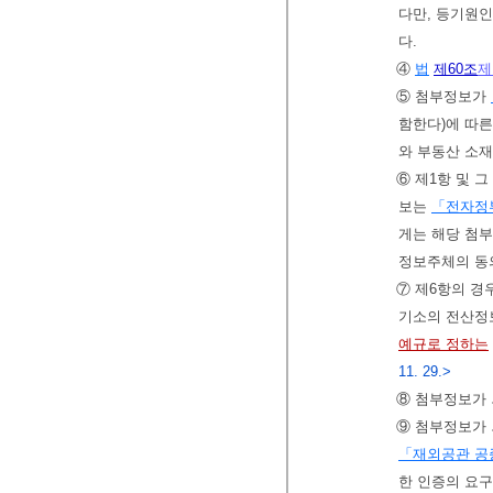
다만, 등기원인
다.
④
법
제60조
제
⑤ 첨부정보가
함한다)에 따른
와 부동산 소재
⑥ 제1항 및 
보는
「전자정
게는 해당 첨부
정보주체의 동
⑦ 제6항의 경
기소의 전산정
예규로 정하는
11. 29.>
⑧ 첨부정보가 
⑨ 첨부정보가 
「재외공관 공
한 인증의 요구