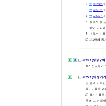
2.
법
제28조
에
3.
법
제51조
에
4.
법
제66조
에
5. 공유자 중
하여 권리에
6. 관공서가 
② 제1항의 통
제54조(행정구역
표시변경등기 
제55조(새 등기
는 옮겨 기록한
등기기록을 폐
② 등기기록을 
뜻과 그 연월일