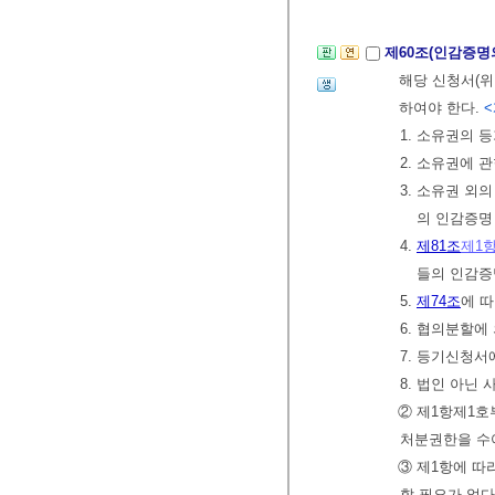
제60조(인감증명
해당 신청서(위
하여야 한다.
<
1. 소유권의
2. 소유권에
3. 소유권 
의 인감증명
4.
제81조
제1
들의 인감증
5.
제74조
에 
6. 협의분할에
7. 등기신청서
8. 법인 아닌
② 제1항제1호
처분권한을 수
③ 제1항에 따
할 필요가 없다