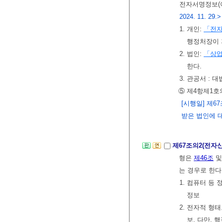
전자서명정보(이
2024. 11. 29.>
1. 개인:
「전
행정처장이 
2. 법인:
「상
한다.
3. 관공서 :
⑤ 제4항제1호
[시행일] 제6
받은 법인에 
제67조의2(전자
형은
제46조
및
는 경우로 한다
1. 컴퓨터 
정보
2. 전자적 형
보. 다만,