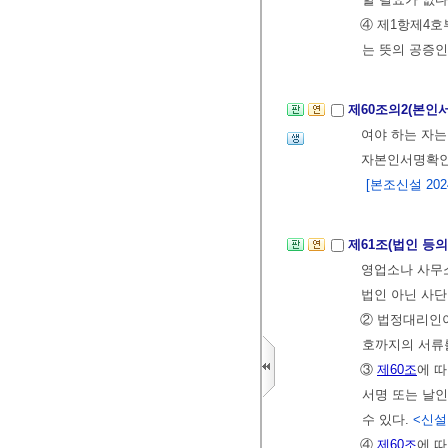
④ 제1항제4
는 뜻의 공증
제60조의2(본
여야 하는 자
자본인서명확인
[본조신설 2024.
제61조(법인 등
영업소나 사무
법인 아닌 사
② 법정대리인
호까지의 서류
③
제60조
에 
서명 또는 날
수 있다.
<신설 2
④
제60조
에 