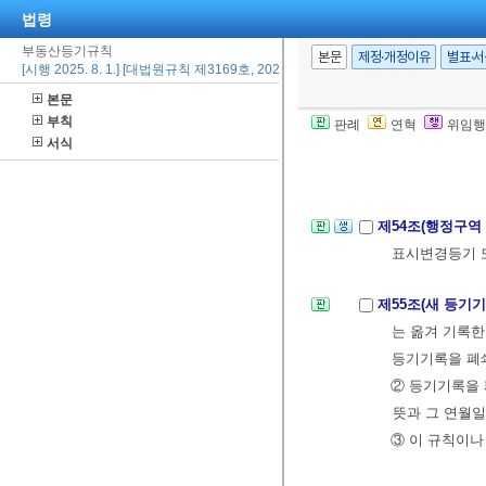
법령
4.
법
제66조
에
5. 공유자 중
부동산등기규칙
본문
제정·개정이유
별표·
[시행 2025. 8. 1.] [대법원규칙 제3169호, 2024. 11. 29., 일부개정]
하여 권리에
본문
6. 관공서가 
부칙
판례
연혁
위임행
② 제1항의 통
서식
제54조(행정구역
표시변경등기 
제55조(새 등기
는 옮겨 기록한
등기기록을 폐
② 등기기록을 
뜻과 그 연월일
③ 이 규칙이나