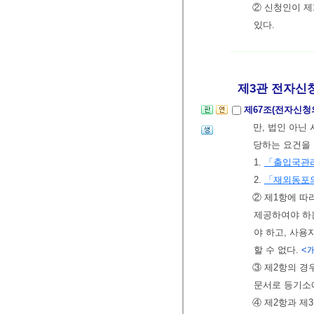
② 신청인이 제
있다.
제3관 전자신
제67조(전자신청
만, 법인 아닌
당하는 요건을 
1.
「출입국관
2.
「재외동포의
② 제1항에 따
제공하여야 하
야 하고, 사
할 수 없다.
<개
③ 제2항의 
문서로 등기소
④ 제2항과 제