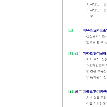
1. 자연인 또
2. 자연인 또
우
제64조(전자표준
산정보처리조직
법으로 할 수 
제65조(등기신청
기의 목적, 신
채권매입금액 및
② 같은 부동산
③ 등기관이 신
제66조(등기원인
의 성립을 증
이를 신청인에