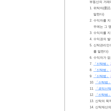
부동산의 거래
1. 위탁자(委
말한다)
2. 수익자를 
우에는 그 
3. 수익자를 
4. 수익권의 
5. 신탁관리인
를 말한다)
6. 수익자가 
7.
「신탁법」
8.
「신탁법」
9.
「신탁법」
10.
「신탁법
11.
「공익신
12.
「신탁법
13. 신탁의 목
14. 신탁재산