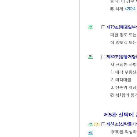
한다. 이 경우
⑤ 삭제
<2024.
제79조(채권일부
대한 양도 또
에 양도액 또는
제80조(공동저당
서 규정한 사항
1. 매각 부동
2. 매각대금
3. 선순위 저
② 제1항의 
제5관 신탁에 
제81조(신탁등기
原簿)를 작성