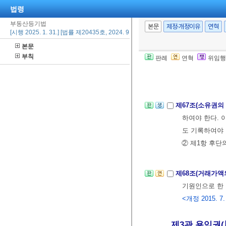
법령
법원의 재판에 
부동산등기법
② 등기관이 
본문
제정·개정이유
연혁
[시행 2025. 1. 31.] [법률 제20435호, 2024. 9. 20., 일부개정]
만, 그 건물이
본문
표제부에 기록
부칙
판례
연혁
위임행
③ 제2항 단서
의 등기명의인은
제67조(소유권의
하여야 한다. 
도 기록하여야 
② 제1항 후단
제68조(거래가액
기원인으로 한
<개정 2015. 7. 2
제3관 용익권(用