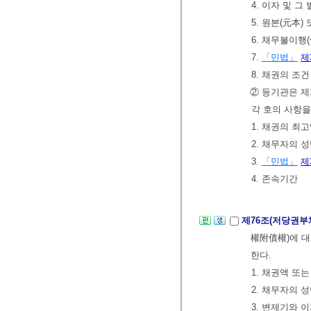
4. 이자 및 
5. 원본(元本
6. 채무불이행
7.
「민법」
제
8. 채권의 조건
② 등기관은 제
각 호의 사항을
1. 채권의 최
2. 채무자의 
3.
「민법」
제
4. 존속기간
제76조(저당권부
權附債權)에 대
한다.
1. 채권액 또
2. 채무자의 
3. 변제기와 