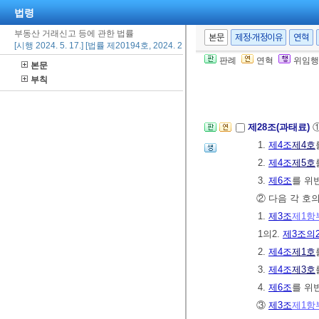
법령
④
제21조
에 따
부동산 거래신고 등에 관한 법률
본문
제정·개정이유
연혁
[시행 2024. 5. 17.] [법률 제20194호, 2024. 2. 6., 타법개정]
제27조(양벌규정
판례
연혁
위임행
본문
외에 그 법인 
부칙
리하지 아니한
제28조(과태료)
1.
제4조
제4호
2.
제4조
제5호
3.
제6조
를 위
② 다음 각 호
1.
제3조
제1항
1의2.
제3조의
2.
제4조
제1호
3.
제4조
제3호
4.
제6조
를 위
③
제3조
제1항