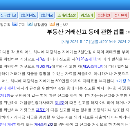
른 허가 취소, 처분 또는 조치명령을 위반한 자는 1년 이하의 징역 또는 1천
신구법비교
법령체계도
법령비교
조례위임조문
위임조례
음성지원
점자뷰어
)
법인의 대표자나 법인 또는 개인의 대리인, 사용인, 그 밖의 종업원이 그 법
정규칙
규제
생활법령
한눈보기
부동산 거래신고 등에 관한 법률
또는 개인에게도 해당 조문의 벌금형을 과(科)한다. 다만, 법인 또는 개인이 
(
 경우에는 그러하지 아니하다.
[시행 2024. 5. 17.] [법률 제20194호, 2024. 
① 다음 각 호의 어느 하나에 해당하는 자에게는 3천만원 이하의 과태료를 부과
를 위반하여 거짓으로
제3조
에 따라 신고한 자(
제26조
제1항
에 따라 벌칙을 부
를 위반하여 거짓으로
제3조의2
에 따라 신고한 자(
제26조
제1항
에 따라 벌칙을
반하여 거래대금 지급을 증명할 수 있는 자료를 제출하지 아니하거나 거짓으로 
의 어느 하나에 해당하는 자에게는 500만원 이하의 과태료를 부과한다.
<개정 20
부터 제4항
까지의 규정을 위반하여 같은 항에 따른 신고를 하지 아니한 자(공
2
제1항
을 위반하여 같은 항에 따른 신고를 하지 아니한 자(공동신고를 거부한 
를 위반하여 개업공인중개사에게
제3조
에 따른 신고를 하지 아니하게 하거나
를 위반하여 거짓으로
제3조
에 따른 신고를 하는 행위를 조장하거나 방조한 자
반하여 거래대금 지급을 증명할 수 있는 자료 외의 자료를 제출하지 아니하거나
부터 제4항
까지 또는
제4조
제2호
를 위반하여 그 신고를 거짓으로 한 자에게는 