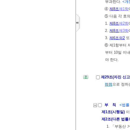
부과한다.
<개정 
④
제8조
제1항
⑤ 다음 각 호
1.
제8조
제2항
2.
제8조
제3항
3.
제6조의2
또
⑥ 제1항부터 
부터 10일 
야 한다.
제29조(자진 신
령령
으로 정하
부 칙
<법률 제
제1조(시행일)
이
제2조(다른 법률
1. 「부동산