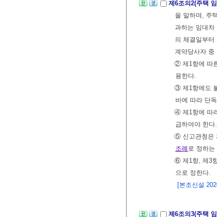
제6조의2(주택 
을 말하며, 주
과하는 임대차 
의 체결일부터 
계약당사자 중
② 제1항에 따
용한다.
③ 제1항에도
바에 따라 단독
④ 제1항에 따
급하여야 한다.
⑤ 신고관청은 
조례
로 정하는
⑥ 제1항, 제
으로 정한다.
[본조신설 2020.
제6조의3(주택 