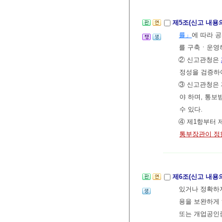
제5조(신고 내용
률」
에 따라 
를 구축ㆍ운영
② 신고관청은
정성을 검증하
③ 신고관청은 
야 하며, 통보
수 있다.
④ 제1항부터 
통부장관이 정
제6조(신고 내용
있거나 정확하
용을 보완하게
또는 개업공인중