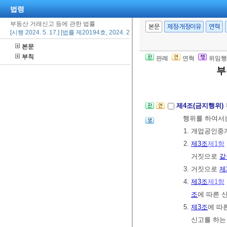
법령
에 따라 단독으
부동산 거래신고 등에 관한 법률
② 개업공인중
본문
제정·개정이유
연혁
[시행 2024. 5. 17.] [법률 제20194호, 2024. 2. 6., 타법개정]
항에 따른 신
본문
할 수 있다. 
부칙
판례
연혁
위임행
③ 제1항 및 
부
[본조신설 2019.
제4조(금지행위)
행위를 하여서는
1. 개업공인
2.
제3조
제1항
거짓으로
같
3. 거짓으로
제
4.
제3조
제1항
조
에 따른 
5.
제3조
에 따
신고를 하는