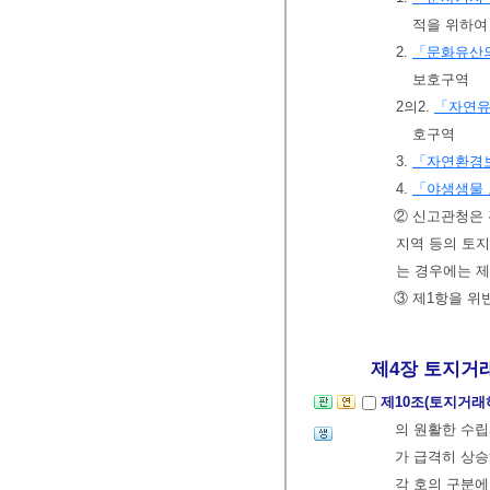
적을 위하여
2.
「문화유산의
보호구역
2의2.
「자연유
호구역
3.
「자연환경
4.
「야생생물 
② 신고관청은 
지역 등의 토
는 경우에는 제
③ 제1항을 위
제4장 토지거래
제10조(토지거래
의 원활한 수립
가 급격히 상
각 호의 구분에