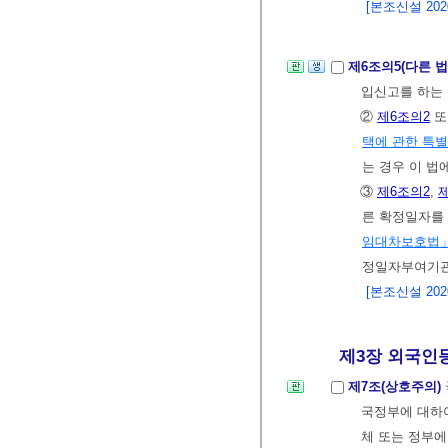
[본조신설 2020.
제6조의5(다른 
입신고를 하는 
②
제6조의2
또
택에 관한 특
는 경우 이 법
③
제6조의2
,
른 확정일자를
임대차보호법
정일자부여기관
[본조신설 2020.
제3장 외국인등의
제7조(상호주의)
국정부에 대하여
체 또는 정부