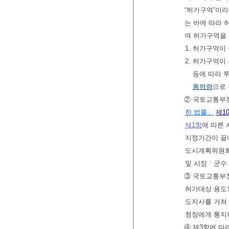
“허가구역”이라
는 바에 따라 
여 허가구역을 
1. 허가구역이
2. 허가구역이
등에 따라 
통령령
으로
② 국토교통부
한 법률」
제1
제1항
에 따른
지정기간이 끝
도시계획위원회
및 시장ㆍ군수 
③ 국토교통부장
허가대상 용도
도지사를 거쳐
청장에게 통지
④ 제3항에 따