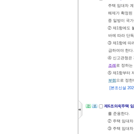
주택 임대차 계
해제가 확정된 
중 일방이 국
② 제1항에도
바에 따라 단독
③ 제1항에 따
급하여야 한다.
④ 신고관청은 
조례
로 정하는
⑤ 제1항부터 
부령
으로 정한
[본조신설 2020.
제6조의4(주택 
를 준용한다.
② 주택 임대차
③ 주택 임대차