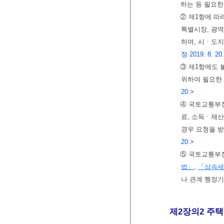
하는 등 필요한
② 제1항에 따
특별시장, 광역
하며, 시ㆍ도
정 2019. 8. 20
③ 제1항에도
위하여 필요한
20.>
④ 국토교통부장
료, 소득ㆍ재산
경우 요청을 받
20.>
⑤ 국토교통부장
법」
,
「상속세
나 관계 행정기
제2장의2 주택 