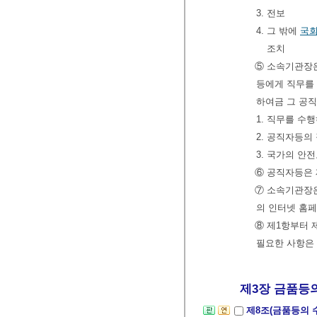
3. 전보
4. 그 밖에
국
조치
⑤ 소속기관장은
등에게 직무를 
하여금 그 공
1. 직무를 수
2. 공직자등의
3. 국가의 안
⑥ 공직자등은
⑦ 소속기관장
의 인터넷 홈페
⑧ 제1항부터
필요한 사항은
제3장 금품등의 
제8조(금품등의 