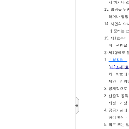
게 하거나 
13. 법령을
하거나 행정
14. 사건의
에 준하는 
15. 제1호부
위ㆍ권한을 
② 제1항에도 
1.
「청원법」
(
제2조
제1호
차ㆍ방법에 
제안ㆍ건의하
2. 공개적으
3. 선출직 공
제정ㆍ개정ㆍ
4. 공공기관
하여 확인ㆍ
5. 직무 또는