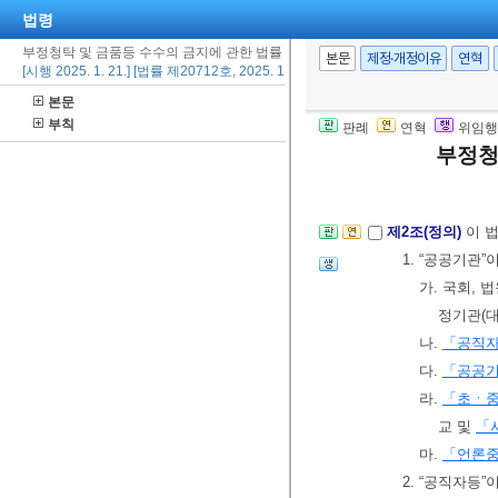
법령
부정청탁 및 금품등 수수의 금지에 관한 법률
본문
제정·개정이유
연혁
[시행 2025. 1. 21.] [법률 제20712호, 2025. 1. 21., 타법개정]
본문
제1장 총칙
부칙
판례
연혁
위임행
제1조(목적)
부정청
이 
자 등의 공정한
제2조(정의)
이 
1. “공공기관
가. 국회,
정기관(대
나.
「공직
다.
「공공기
라.
「초ㆍ
교 및
「
마.
「언론중
2. “공직자등