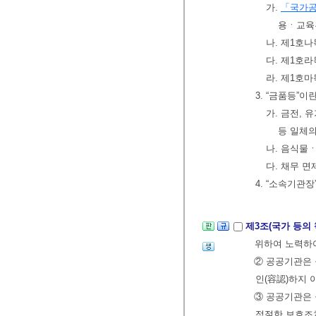
가.
「국가
용ㆍ교육
나. 제1호
다. 제1호
라. 제1호
3. “금품등”
가. 금전, 
등 일체의
나. 음식물
다. 채무 면
4. “소속기관
제3조(국가 등의
위하여 노력하
② 공공기관은
인(容認)하지 
③ 공공기관은 
적절한 보호조