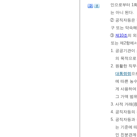
인으로부터 1회
는 아니 된다.
② 공직자등은 
구 또는 약속해
③
제10조
의 
또는 제2항에
1. 공공기관
의 목적으로
2. 원활한 
대통령령
으
에 따른 농
게 사용하여
그 가액 범
3. 사적 거래
4. 공직자등의 
5. 공직자등
는 기준에 
인 친분관계