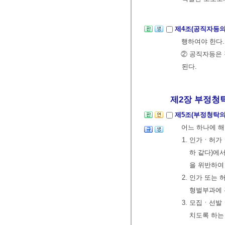
제4조(공직자등의
행하여야 한다.
② 공직자등은
된다.
제2장 부정청탁
제5조(부정청탁의
어느 하나에 
1. 인가ㆍ허
하 같다)에
을 위반하여
2. 인가 또는
형벌부과에 
3. 모집ㆍ선
치도록 하는