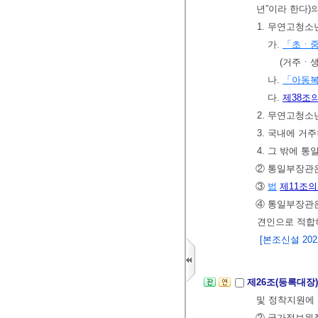
년”이라 한다)
1. 무연고청
가.
「초ㆍ
(거주ㆍ
나.
「아동
다.
제38조의
2. 무연고청
3. 국내에 거
4. 그 밖에
② 통일부장관
③
법
제11조의
④ 통일부장관
견인으로 적합
[본조신설 2022.
제26조(등록대장
및 정착지원에
② 국가정보원