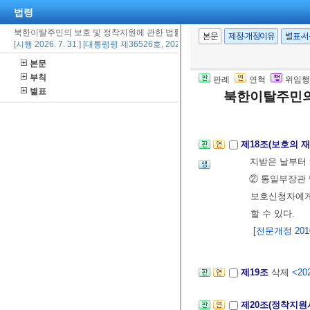
적응교육 등을
법령
[전문개정 2010.
북한이탈주민의 보호 및 정착지원에 관한 법률 시행령
본문
제정·개정이유
별표·
[시행 2026. 7. 31.] [대통령령 제36526호, 2026. 7. 28., 타법개정]
본문
제17조(처우내용
부칙
판례
연혁
위임행
처우내용을 고
별표
북한이탈주민의
[전문개정 2010.
제18조(보호의 
지받은 날부터 
② 통일부장관 
보호신청자에게 
할 수 있다.
[전문개정 2010.
제19조
삭제
<202
제20조(정착지원