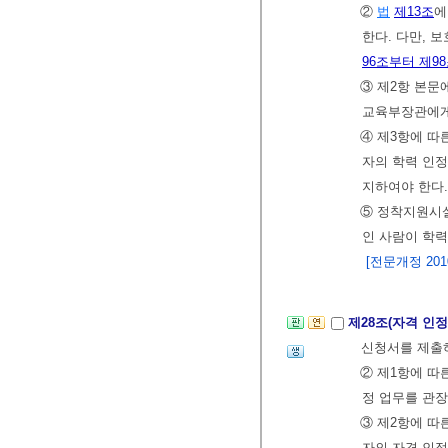
②
법
제13조
에
한다. 다만, 
96조부터 제9
③ 제2항 본
교육부장관에게
④ 제3항에 따
자의 학력 인
지하여야 한다
⑤ 정착지원시
인 사람이 학력
[전문개정 2010.
제28조(자격 인정
신청서를 제출
② 제1항에 따
정 업무를 관장
③ 제2항에 따
자의 자격 인정