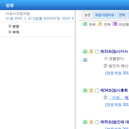
제2편 민사(民
법령
제1장 법인에 
비송사건절차법
본문
제정·개정이유
연혁
[시행 2025. 1. 31.] [법률 제20437호, 2024. 9. 20., 타법개정]
제32조(재단법인
판례
연혁
위임행
본문
② 법인설립자의
부칙
[전문개정 2013.
제33조(임시이사
가 관할한다.
② 법인의 해산
[전문개정 2013.
제34조(임시총회
②
「민법」
제
[전문개정 2013.
제35조(법인에 