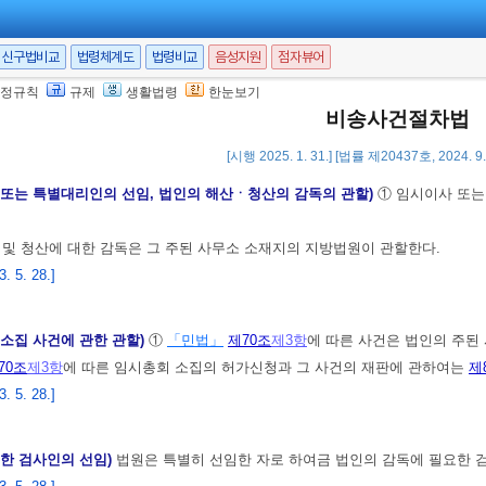
事)비송사건
<개정 2013. 5. 28.>
관한 사건
<개정 2013. 5. 28.>
신구법비교
법령체계도
법령비교
음성지원
점자뷰어
의 정관 보충 사건의 관할)
①
「민법」
제44조
에 따른 사건은 법인설립자 사망
정규칙
규제
생활법령
한눈보기
 주소가 국내에 없을 때에는 그 사망 시의 거소지 또는 법인설립지의 지방법
비송사건절차법
 5. 28.]
[시행 2025. 1. 31.] [법률 제20437호, 2024. 
 또는 특별대리인의 선임, 법인의 해산ㆍ청산의 감독의 관할)
① 임시이사 또는
 및 청산에 대한 감독은 그 주된 사무소 소재지의 지방법원이 관할한다.
 5. 28.]
 소집 사건에 관한 관할)
①
「민법」
제70조
제3항
에 따른 사건은 법인의 주된
70조
제3항
에 따른 임시총회 소집의 허가신청과 그 사건의 재판에 관하여는
제
 5. 28.]
대한 검사인의 선임)
법원은 특별히 선임한 자로 하여금 법인의 감독에 필요한 검사