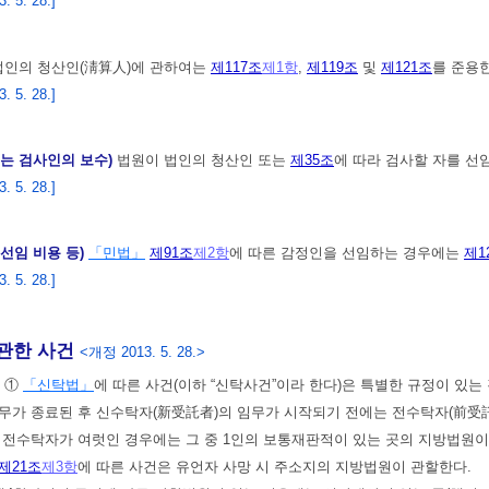
 5. 28.]
법인의 청산인(淸算人)에 관하여는
제117조
제1항
,
제119조
및
제121조
를 준용
 5. 28.]
또는 검사인의 보수)
법원이 법인의 청산인 또는
제35조
에 따라 검사할 자를 
 5. 28.]
 선임 비용 등)
「민법」
제91조
제2항
에 따른 감정인을 선임하는 경우에는
제1
 5. 28.]
관한 사건
<개정 2013. 5. 28.>
)
①
「신탁법」
에 따른 사건(이하 “신탁사건”이라 한다)은 특별한 규정이 있
무가 종료된 후 신수탁자(新受託者)의 임무가 시작되기 전에는 전수탁자(前受
 전수탁자가 여럿인 경우에는 그 중 1인의 보통재판적이 있는 곳의 지방법원
제21조
제3항
에 따른 사건은 유언자 사망 시 주소지의 지방법원이 관할한다.