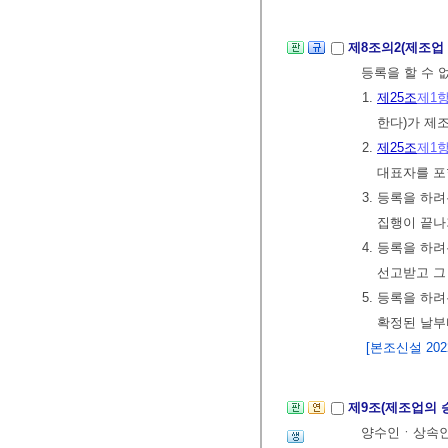
제8조의2(제조업
등록을 할 수 
1.
제25조
제1
한다)가 제
2.
제25조
제1
대표자를 포
3. 등록을 하
집행이 끝나
4. 등록을 하
선고받고 그
5. 등록을 하
확정된 날부
[본조신설 2022.
제9조(제조업의 
양수인ㆍ상속인 