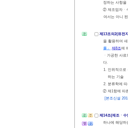
정하는 사항을
② 제조업자ㆍ
여서는 아니 된
제13조의2(유
을 활용하여 
률」
제8조
에 
ㆍ가공한 사료
다.
1. 인위적으
하는 기술
2. 분류학에 
② 제1항에 따
[본조신설 2018.
제14조(제조ㆍ수
하나에 해당하