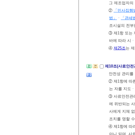
그 제조업자의
②
「민사집행
법」
ㆍ
「관세
조시설의 전부
③ 제1항 또는
바에 따라 시
④
제25조
는 
제10조(사료안전
안전성 관리를
② 제1항에 따
는 자를 지도ㆍ
③ 사료안전관리
에 위반되는 사
사에게 지체 없
조치를 명할 수
④ 제1항에 
아니 되며, 