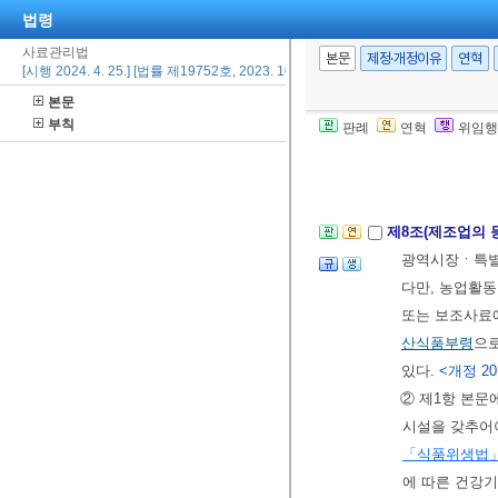
제7조(사료의 용
법령
의
농림축산식
사료관리법
본문
제정·개정이유
연혁
② 농림축산식
[시행 2024. 4. 25.] [법률 제19752호, 2023. 10. 24., 일부개정]
한 사항을 정
본문
부칙
판례
연혁
위임행
제3장 사료의 
제8조(제조업의 
광역시장ㆍ특별
다만, 농업활동
또는 보조사료
산식품부령
으로
있다.
<개정 2013
② 제1항 본문
시설을 갖추어야
「식품위생법
에 따른 건강