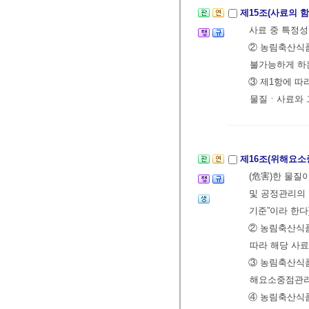
제15조(사료의 
사료 중 특정성
② 농림축산식품
불가능하게 하
③ 제1항에 따
물질ㆍ사료와 
제16조(위해요
(危害)한 물질
및 공정관리의
기준”이라 한다
② 농림축산식
따라 해당 사료
③ 농림축산식
해요소중점관리
④ 농림축산식